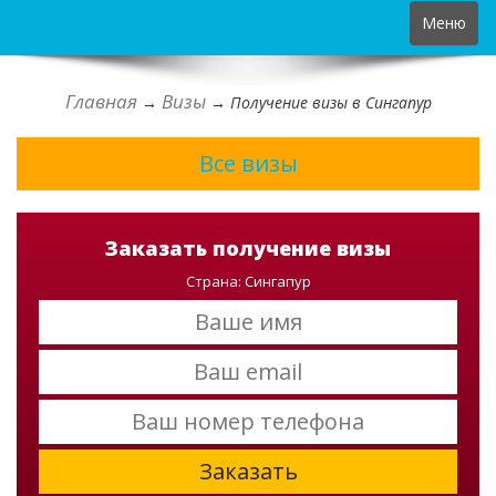
Toggle
Меню
navigation
Главная
Визы
→
→
Получение визы в Сингапур
Все визы
Заказать получение визы
Страна: Сингапур