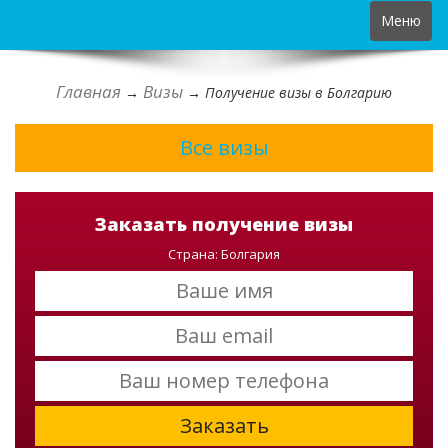
Toggle
Меню
navigation
Главная
Визы
→
→
Получение визы в Болгарию
Все визы
Заказать получение визы
Страна: Болгария