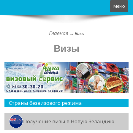
Toggle
Меню
navigation
Главная
→
Визы
Визы
Страны безвизового режима
Получение визы в Новую Зеландию