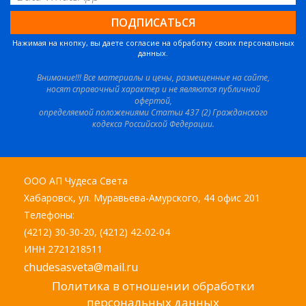
Нажимая на кнопку, вы даете согласие на обработку своих персональных
данных.
Внимание!!! Все материалы и цены, размещенные на сайте,
носят справочный характер и не являются публичной
офертой,
определяемой положениями Статьи 437 (2) Гражданского
кодекса Российской Федерации.
ООО АП Чудеса Света
Хабаровск, ул. Муравьева-Амурского, 44 офис 201
Телефоны:
(4212) 30-30-20, (4212) 42-02-04
ИНН 2721218511
chudesasveta@mail.ru
Политика в отношении обработки
персональных данных