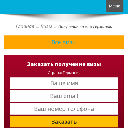
Toggle
Меню
navigation
Главная
Визы
→
→
Получение визы в Германию
Все визы
Заказать получение визы
Страна: Германия