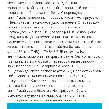
шесть месяцев превышает срок действия
запрашиваемой визы + старый заграничный паспорт
(если есть); - Справка с работы. С переводом на
английском, заверенная переводчиком и Нотариусом.
-Пенсионеры: пенсионное удостоверение С переводом
на английском, заверенная переводчиком и
Нотариусом - 2 цветные фотографии на белом фоне
(4х6), 80% лицо; -Документация, подтверждающая
наличие финансовых средств (выписка со счета в банке
из расчета не менее 40 тыс. тайских батов; на семью не
менее 80 тыс. THB); 1 THB~2 RUB по курсу; На
английском можно взять сразу в банке, без нотариуса.
-Свидетельство о браке с переводом на английский
язык и заверенные Нотариусом. -Копия
общегражданского паспорта (страницы, где есть какая-
либо запись); -Копия оплаченного авиабилета;
Выкупленные билеты!!!!! Строго на английском, ни
должно быть русских слов, иначе перевод на
английский всего билета с Нотариусом. -Отель
основной ваучер на английском, чек о оплате.
-Сертификат о вакцинации на английском