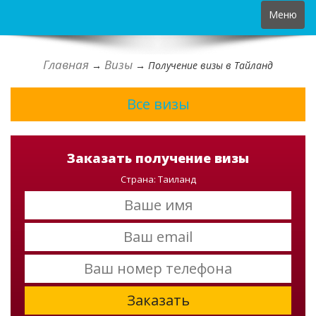
Toggle
Меню
navigation
Главная
Визы
→
→
Получение визы в Тайланд
Все визы
Заказать получение визы
Страна: Таиланд