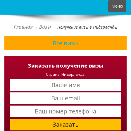
Toggle
Меню
navigation
Главная
Визы
→
→
Получение визы в Нидерланды
Все визы
Заказать получение визы
Страна: Нидерланды