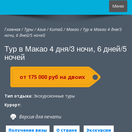
Toggle
Меню
navigation
Главная
/
Туры
/
Азия
/
Китай
/
Макао / Тур в Макао 4 дня/3
ночи, 6 дней/5 ночей
Тур в Макао 4 дня/3 ночи, 6 дней/5
ночей
от 175 000 руб на двоих
Тип отдыха:
Экскурсионные туры
Курорт:
Версия для печати
Получение визы
О стране
Экскурсии