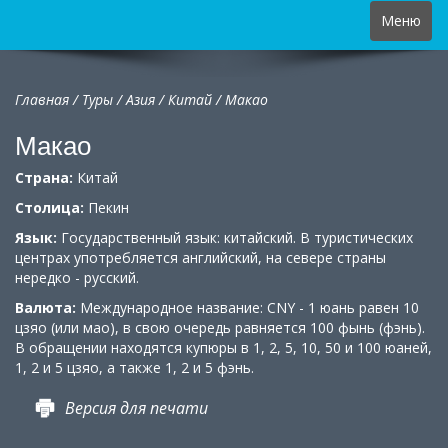
Toggle
Меню
navigation
Главная
/
Туры
/
Азия
/
Китай
/ Макао
Макао
Страна:
Китай
Столица:
Пекин
Язык:
Государственный язык: китайский. В туристических
центрах употребляется английский, на севере страны
нередко - русский.
Валюта:
Международное название: CNY - 1 юань равен 10
цзяо (или мао), в свою очередь равняется 100 фынь (фэнь).
В обращении находятся купюры в 1, 2, 5, 10, 50 и 100 юаней,
1, 2 и 5 цзяо, а также 1, 2 и 5 фэнь.
Версия для печати