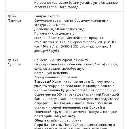
Историческом музее башни узнайте увлекательные
страницы прошлого города.
День 3
Завтрак в отеле.
Пятница
Свободное время или выбор дополнительных
экскурсий на месте.
Диснейленд в Шанхае.(без гида)
По желанию за доп.плату:
входной билет (взр.):Диснейленд –продажа
открывается за 30 дней, ориентировочная цена :80
у.е.-110 у.е./чел. (6 800-9 350 руб./чел. по курсу 1
доллар=85 руб.)
День 4
По желанию- экскурсия в Сучжоу.
Суббота
Отъезд на автобусе в
Сучжоу
(в пути 2 часа) – город
каналов и садов, своеобразную
Восточную Венецию.
Экскурсионная программа:
Тигровый Холм
, на холме тигра в Сучжоу можно
увидеть вторую по величине наклонную башню в
мире —
башню Хуцю
(высота 47,7 м), построенную
более чем на 200 лет раньше знаменитой Пизанской
башни. Прогуливаясь по территории, исследуйте Зал
с прерванными балками эпохи Юань с жёлтыми
стенами и серой черепицей,
сад бонсай и
"Мечевой пруд
" в форме меча. Прогулка на лодке
по
Старинному каналу.
Обед
в китайском ресторане.
Парк Паньмэнь
. Полюбуйтесь единственными в
Китае полностью сохранившимися древними