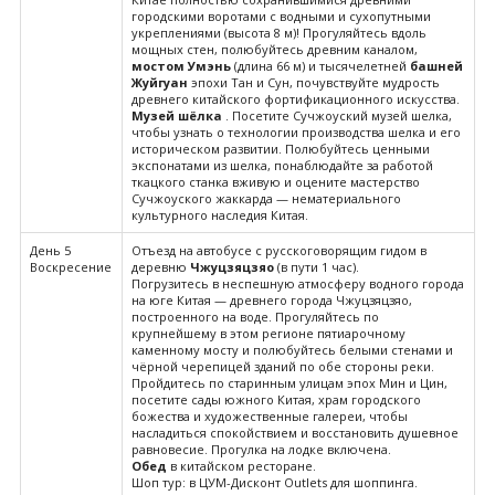
городскими воротами с водными и сухопутными
укреплениями (высота 8 м)! Прогуляйтесь вдоль
мощных стен, полюбуйтесь древним каналом,
мостом Умэнь
(длина 66 м) и тысячелетней
башней
Жуйгуан
эпохи Тан и Сун, почувствуйте мудрость
древнего китайского фортификационного искусства.
Музей шёлка
. Посетите Сучжоуский музей шелка,
чтобы узнать о технологии производства шелка и его
историческом развитии. Полюбуйтесь ценными
экспонатами из шелка, понаблюдайте за работой
ткацкого станка вживую и оцените мастерство
Сучжоуского жаккарда — нематериального
культурного наследия Китая.
День 5
Отъезд на автобусе с русскоговорящим гидом в
Воскресение
деревню
Чжуцзяцзяо
(в пути 1 час).
Погрузитесь в неспешную атмосферу водного города
на юге Китая — древнего города Чжуцзяцзяо,
построенного на воде. Прогуляйтесь по
крупнейшему в этом регионе пятиарочному
каменному мосту и полюбуйтесь белыми стенами и
чёрной черепицей зданий по обе стороны реки.
Пройдитесь по старинным улицам эпох Мин и Цин,
посетите сады южного Китая, храм городского
божества и художественные галереи, чтобы
насладиться спокойствием и восстановить душевное
равновесие. Прогулка на лодке включена.
Обед
в китайском ресторане.
Шоп тур: в ЦУМ-Дисконт Outlets для шоппинга.