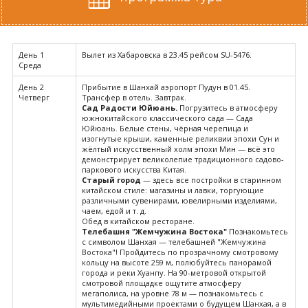
День 1
Вылет из Хабаровска в 23.45 рейсом SU-5476.
Среда
День 2
Прибытие в Шанхай аэропорт Пудун в 01.45.
Четверг
Трансфер в отель. Завтрак.
Сад Радости Юйюань.
Погрузитесь в атмосферу
южнокитайского классического сада — Сада
Юйюань. Белые стены, чёрная черепица и
изогнутые крыши, каменные реликвии эпохи Сун и
жёлтый искусственный холм эпохи Мин — всё это
демонстрирует великолепие традиционного садово-
паркового искусства Китая.
Старый город
— здесь все постройки в старинном
китайском стиле: магазины и лавки, торгующие
различными сувенирами, ювелирными изделиями,
чаем, едой и т. д.
Обед в китайском ресторане.
Телебашня "Жемчужина Востока"
Познакомьтесь
с символом Шанхая — телебашней "Жемчужина
Востока"! Пройдитесь по прозрачному смотровому
кольцу на высоте 259 м, полюбуйтесь панорамой
города и реки Хуанпу. На 90-метровой открытой
смотровой площадке ощутите атмосферу
мегаполиса, на уровне 78 м — познакомьтесь с
мультимедийными проектами о будущем Шанхая, а в