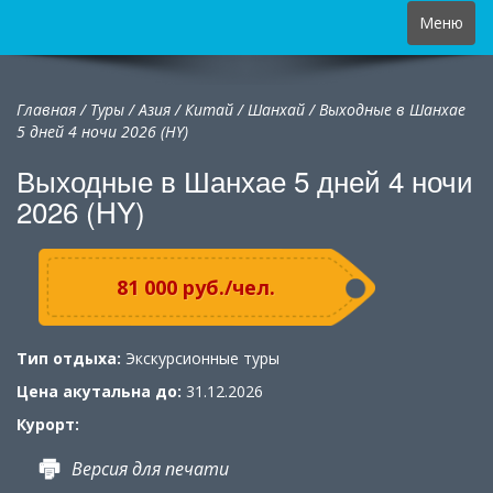
Toggle
Меню
navigation
Главная
/
Туры
/
Азия
/
Китай
/
Шанхай / Выходные в Шанхае
5 дней 4 ночи 2026 (HY)
Выходные в Шанхае 5 дней 4 ночи
2026 (HY)
81 000 руб./чел.
Тип отдыха:
Экскурсионные туры
Цена акутальна до:
31.12.2026
Курорт:
Версия для печати