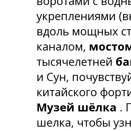
воротами с водн
укреплениями (вы
вдоль мощных ст
каналом,
мосто
тысячелетней
ба
и Сун, почувству
китайского форт
Музей шёлка
. 
шелка, чтобы узн