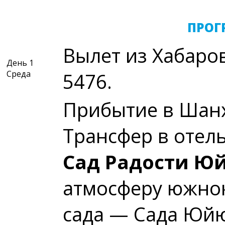
ПРОГ
Вылет из Хабаров
День 1
Среда
5476.
Прибытие в Шанх
Трансфер в отель
Сад Радости Ю
атмосферу южнок
сада — Сада Юйю