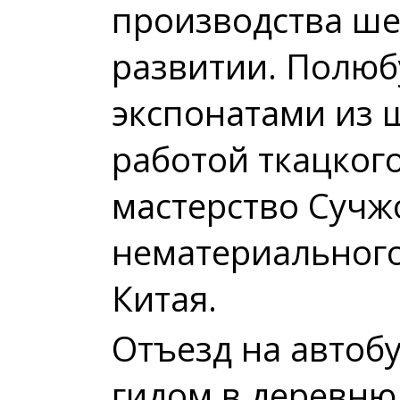
производства ше
развитии. Полю
экспонатами из 
работой ткацког
мастерство Сучж
нематериального
Китая.
Отъезд на автоб
гидом в деревн