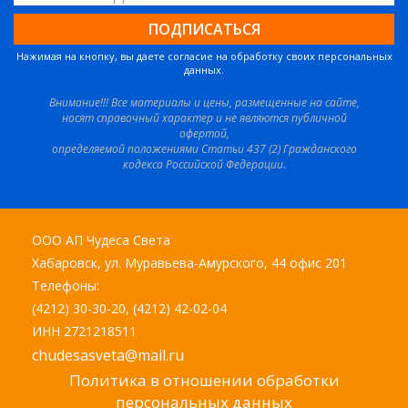
Нажимая на кнопку, вы даете согласие на обработку своих персональных
данных.
Внимание!!! Все материалы и цены, размещенные на сайте,
носят справочный характер и не являются публичной
офертой,
определяемой положениями Статьи 437 (2) Гражданского
кодекса Российской Федерации.
ООО АП Чудеса Света
Хабаровск, ул. Муравьева-Амурского, 44 офис 201
Телефоны:
(4212) 30-30-20, (4212) 42-02-04
ИНН 2721218511
chudesasveta@mail.ru
Политика в отношении обработки
персональных данных