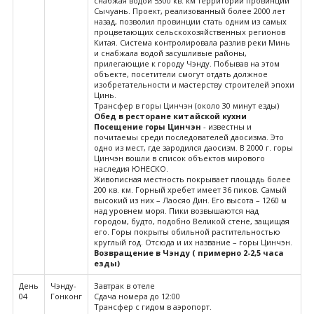
снабжая водой 5300 кв. км территории провинции
Сычуань. Проект, реализованный более 2000 лет
назад, позволил провинции стать одним из самых
процветающих сельскохозяйственных регионов
Китая. Система контролировала разлив реки Минь
и снабжала водой засушливые районы,
прилегающие к городу Чэнду. Побывав на этом
объекте, посетители смогут отдать должное
изобретательности и мастерству строителей эпохи
Цинь.
Трансфер в горы Цинчэн (около 30 минут езды)
Обед в ресторане китайской кухни
Посещение горы Цинчэн
- известны и
почитаемы среди последователей даосизма. Это
одно из мест, где зародился даосизм. В 2000 г. горы
Цинчэн вошли в список объектов мирового
наследия ЮНЕСКО.
Живописная местность покрывает площадь более
200 кв. км. Горный хребет имеет 36 пиков. Самый
высокий из них – Лаосяо Дин. Его высота – 1260 м
над уровнем моря. Пики возвышаются над
городом, будто, подобно Великой стене, защищая
его. Горы покрыты обильной растительностью
круглый год. Отсюда и их название – горы Цинчэн.
Возвращение в Чэнду ( примерно 2-2,5 часа
езды)
День
Чэнду-
Завтрак в отеле
04
Гонконг
Сдача номера до 12:00
Трансфер с гидом в аэропорт.