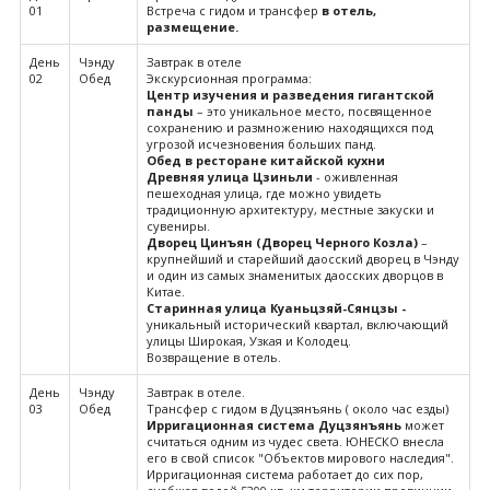
01
Встреча с гидом и трансфер
в отель,
размещение.
День
Чэнду
Завтрак в отеле
02
Обед
Экскурсионная программа:
Центр изучения и разведения гигантской
панды
– это уникальное место, посвященное
сохранению и размножению находящихся под
угрозой исчезновения больших панд.
Обед в ресторане китайской кухни
Древняя улица Цзиньли
- оживленная
пешеходная улица, где можно увидеть
традиционную архитектуру, местные закуски и
сувениры.
Дворец Цинъян
(
Дворец Черного Козла
)
–
крупнейший и старейший даосский дворец в Чэнду
и один из самых знаменитых даосских дворцов в
Китае.
Старинная улица Куаньцзяй-Сянцзы -
уникальный исторический квартал, включающий
улицы Широкая, Узкая и Колодец.
Возвращение в отель.
День
Чэнду
Завтрак в отеле.
03
Обед
Трансфер с гидом в Дуцзянъянь ( около час езды)
Ирригационная система Дуцзянъянь
может
считаться одним из чудес света. ЮНЕСКО внесла
его в свой список "Объектов мирового наследия".
Ирригационная система работает до сих пор,