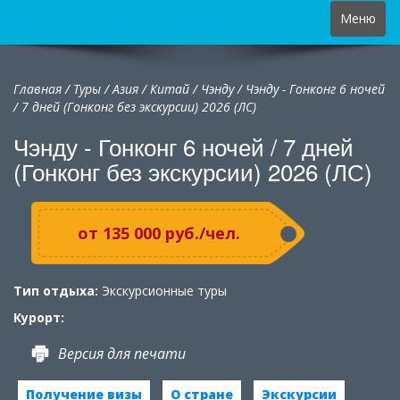
Toggle
Меню
navigation
Главная
/
Туры
/
Азия
/
Китай
/
Чэнду / Чэнду - Гонконг 6 ночей
/ 7 дней (Гонконг без экскурсии) 2026 (ЛС)
Чэнду - Гонконг 6 ночей / 7 дней
(Гонконг без экскурсии) 2026 (ЛС)
от 135 000 руб./чел.
Тип отдыха:
Экскурсионные туры
Курорт:
Версия для печати
Получение визы
О стране
Экскурсии