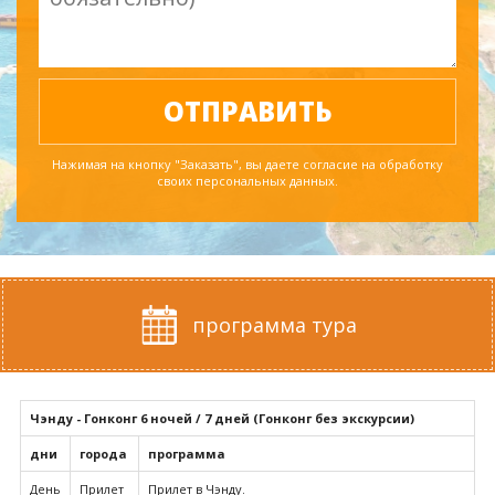
Нажимая на кнопку "Заказать", вы даете согласие на обработку
своих персональных данных.
программа тура
Чэнду - Гонконг
6 ночей / 7 дней (Гонконг без экскурсии)
дни
города
программа
День
Прилет
Прилет в Чэнду.