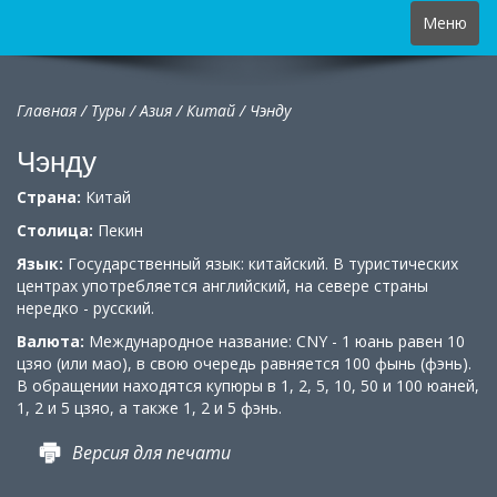
Toggle
Меню
navigation
Главная
/
Туры
/
Азия
/
Китай
/ Чэнду
Чэнду
Страна:
Китай
Столица:
Пекин
Язык:
Государственный язык: китайский. В туристических
центрах употребляется английский, на севере страны
нередко - русский.
Валюта:
Международное название: CNY - 1 юань равен 10
цзяо (или мао), в свою очередь равняется 100 фынь (фэнь).
В обращении находятся купюры в 1, 2, 5, 10, 50 и 100 юаней,
1, 2 и 5 цзяо, а также 1, 2 и 5 фэнь.
Версия для печати