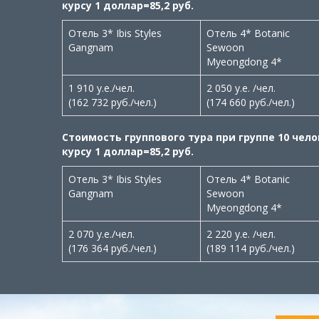
курсу 1 доллар=85,2 руб.
Отель 3* Ibis Styles
Отель 4* Botanic
Gangnam
Sewoon
Myeongdong 4*
1 910 у.е./чел.
2 050 у.е. /чел.
(162 732 руб./чел.)
(174 660 руб./чел.)
Стоимость группового тура при группе 10 чел
курсу 1 доллар=85,2 руб.
Отель 3* Ibis Styles
Отель 4* Botanic
Gangnam
Sewoon
Myeongdong 4*
2 070 у.е./чел.
2 220 у.е. /чел.
(176 364 руб./чел.)
(189 114 руб./чел.)