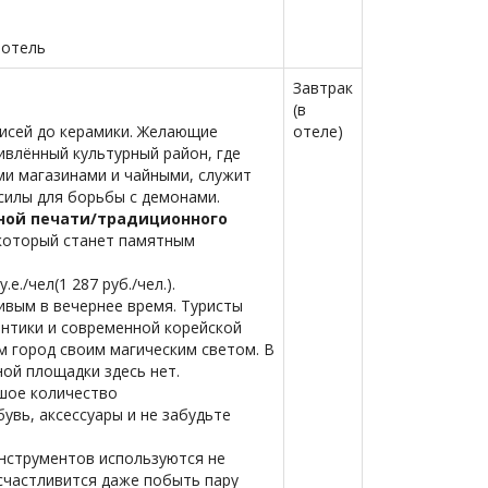
 отель
Завтрак
(в
описей до керамики. Желающие
отеле)
ивлённый культурный район, где
ми магазинами и чайными, служит
силы для борьбы с демонами.
нной печати/традиционного
 который станет памятным
./чел(1 287 руб./чел.).
ивым в вечернее время. Туристы
антики и современной корейской
 город своим магическим светом. В
ой площадки здесь нет.
шое количество
увь, аксессуары и не забудьте
инструментов используются не
осчастливится даже побыть пару