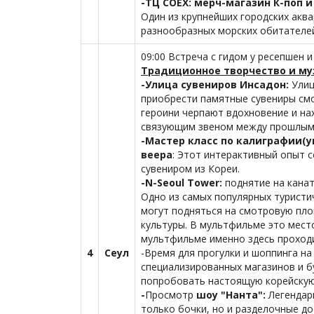
-ТЦ COEX: мерч-магазин К-поп 
Один из крупнейших городских акв
разнообразных морских обитателей
09:00 Встреча с гидом у ресепшен 
Традиционное творчество и м
-Улица сувениров Инсадон:
Улиц
приобрести памятные сувениры смо
героини черпают вдохновение и на
связующим звеном между прошлым 
-Мастер класс по калиграфии(
веера
: Этот интерактивный опыт 
сувениром из Кореи.
-N-Seoul Tower:
поднятие на канат
Одно из самых популярных туристи
могут подняться на смотровую пло
культуры. В мультфильме это мест
мультфильме именно здесь проходи
4
Сеул
-Время для прогулки и шоппинга н
специализированных магазинов и бу
попробовать настоящую корейскую
-
Просмотр
шоу "Нанта":
Легендар
только бочки, но и разделочные до