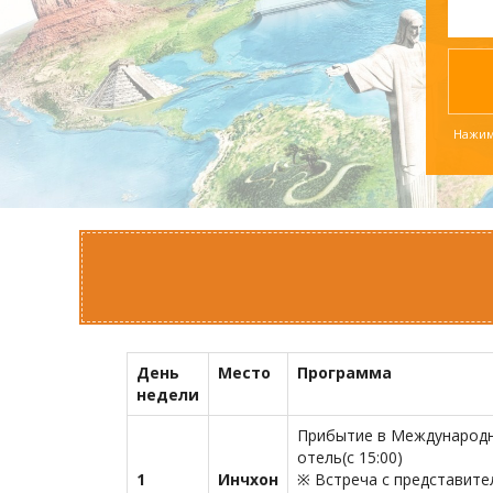
Нажима
День
Место
Программа
недели
Прибытие в Международны
отель(с 15:00)
1
Инчхон
※ Встреча с представите