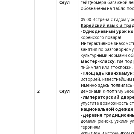
Сеул
гейт(номера багажной ле
обозначены на табло по
09:00 Встреча с гидом у 
Корейский язык и тр
-Однодневный урок ко
корейского повара!
Интерактивное знакомств
занятия по разговорному
культурными нормами об
мастер-классу
, где по
пибимпап или ттокпокки,
-Площадь Кванхвамун
историей, известнейшим 
Именно здесь появилась 
2
Сеул
демонами К-поп"(My Seoul
-Императорский дворе
упустите возможность ст
национальной одежде 
-Деревня традиционны
домами (ханок), узкими 
героиням
укрытием и источником с