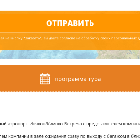
я на кнопку "Заказать", вы даете согласие на обработку своих персональных 
программа тура
й аэропорт Инчхон/Кимпхо Встреча с представителем компании
лем компании в зале ожидания сразу по выходу с багажом в бл