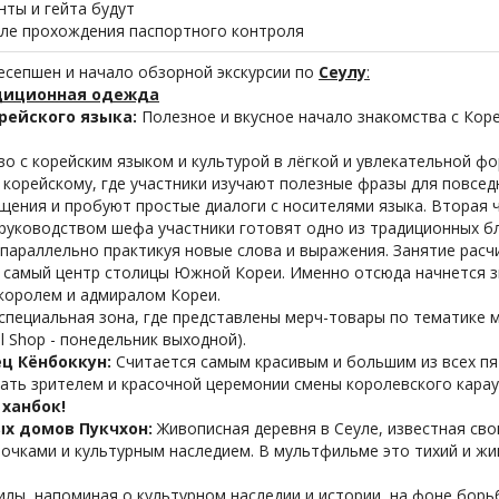
нты и гейта будут
сле прохождения паспортного контроля
ресепшен и начало обзорной экскурсии по
Сеулу
:
адиционная одежда
рейского языка:
Полезное и вкусное начало знакомства с Кор
о с корейским языком и культурой в лёгкой и увлекательной фо
 корейскому, где участники изучают полезные фразы для повсед
щения и пробуют простые диалоги с носителями языка. Вторая
д руководством шефа участники готовят одно из традиционных б
 параллельно практикуя новые слова и выражения. Занятие расч
:
самый центр столицы Южной Кореи. Именно отсюда начнется з
королем и адмиралом Кореи.
специальная зона, где представлены мерч-товары по тематике 
 Shop - понедельник выходной).
ц Кёнбоккун:
Считается самым красивым и большим из всех пя
ать зрителем и красочной церемонии смены королевского карау
ханбок!
х домов Пукчхон:
Живописная деревня в Сеуле, известная св
улочками и культурным наследием. В мультфильме это тихий и ж
илы, напоминая о культурном наследии и истории, на фоне бор