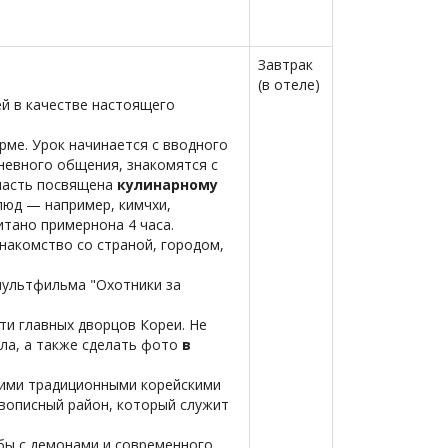
Завтрак
(в отеле)
ей в качестве настоящего
рме. Урок начинается с вводного
невного общения, знакомятся с
 часть посвящена
кулинарному
люд — например, кимчхи,
итано примернона 4 часа.
накомство со страной, городом,
мультфильма "Охотники за
ти главных дворцов Кореи. Не
ла, а также сделать фото
в
оими традиционными корейскими
ивописный район, который служит
ьбы с демонами и современного