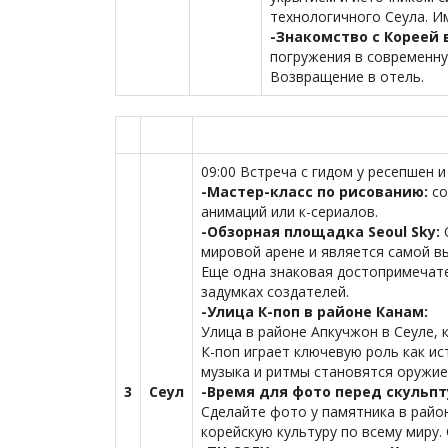
технологичного Сеула. И
-Знакомство с Кореей в
погружения в современную
Возвращение в отель.
09:00 Встреча с гидом у ресепшен 
-Мастер-класс по рисованию:
со
анимаций или к-сериалов.
-Обзорная площадка Seoul Sky:
мировой арене и является самой вы
Еще одна знаковая достопримечате
задумках создателей.
-Улица К-поп в районе Канам:
Улица в районе Апкучжон в Сеуле, 
К-поп играет ключевую роль как ис
музыка и ритмы становятся оружием
3
Сеул
-Время для фото перед скульпт
Сделайте фото у памятника в райо
корейскую культуру по всему миру.