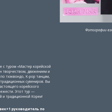
Фотографии взя
е с туром «Мастер корейской
н творчеством, движением и
по тхэквондо, K-pop танцам,
я традиционных сувениров. Вы
настоящего корейского
вежести. Этот тур —
й и традиционной Кореи!
овек+1 руководитель по