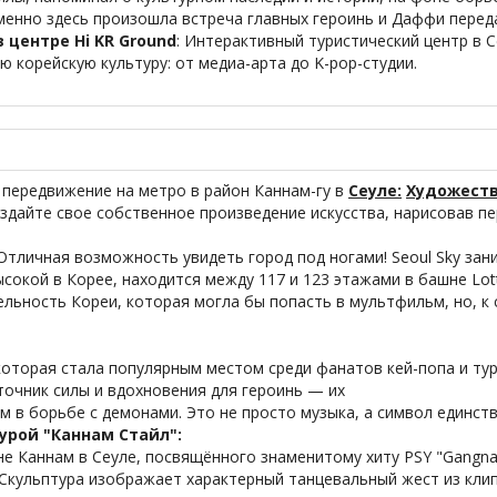
менно здесь произошла встреча главных героинь и Даффи переда
 центре Hi KR Ground
: Интерактивный туристический центр в 
 корейскую культуру: от медиа-арта до K-pop-студии.
и передвижение на метро в район Каннам-гу в
Сеуле:
Художеств
здайте свое собственное произведение искусства, нарисовав п
Отличная возможность увидеть город под ногами! Seoul Sky зан
сокой в Корее, находится между 117 и 123 этажами в башне Lott
льность Кореи, которая могла бы попасть в мультфильм, но, к
которая стала популярным местом среди фанатов кей-попа и тур
точник силы и вдохновения для героинь — их
 в борьбе с демонами. Это не просто музыка, а символ единст
урой "Каннам Стайл":
не Каннам в Сеуле, посвящённого знаменитому хиту PSY "Gangna
 Скульптура изображает характерный танцевальный жест из клип