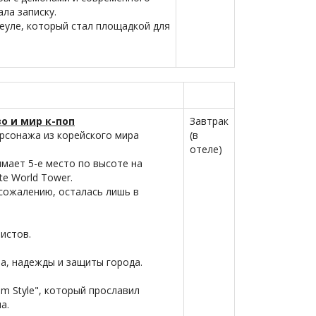
ла записку.
Сеуле, который стал площадкой для
о и мир к-поп
Завтрак
ерсонажа из корейского мира
(в
отеле)
имает 5-е место по высоте на
e World Tower.
 сожалению, осталась лишь в
истов.
ва, надежды и защиты города.
m Style", который прославил
а.