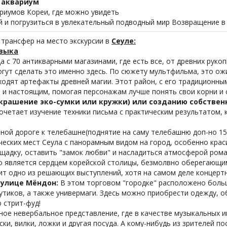
и аквариум
ариумов Кореи, где можно увидеть
 и погрузиться в увлекательный подводный мир Возвращение в
и трансфер на место экскурсии в
Сеуле:
узыка
а с 70 антикварными магазинами, где есть все, от древних рук
гут сделать это именно здесь. По сюжету мультфильма, это ож
ходят артефакты древней магии. Этот район, с его традиционны
и настоящим, помогая персонажам лучше понять свои корни и 
украшение эко-сумки или кружки) или созданию собстве
сочетает изучение техники письма с практическим результатом,
ной дороге к телебашне(поднятие на саму телебашню доп-но 15у.е
ческих мест Сеула с панорамным видом на город, особенно крас
щадку, оставить "замок любви" и насладиться атмосферой ром
о является сердцем корейской столицы, безмолвно оберегающим
т одно из решающих выступлений, хотя на самом деле концертн
а
улице Мёндон:
В этом торговом "городке" расположено боль
тиков, а также универмаги. Здесь можно приобрести одежду, об
 стрит-фуд!
ное невербальное представление, где в качестве музыкальных 
ски, вилки, ложки и другая посуда. А кому-нибудь из зрителей п