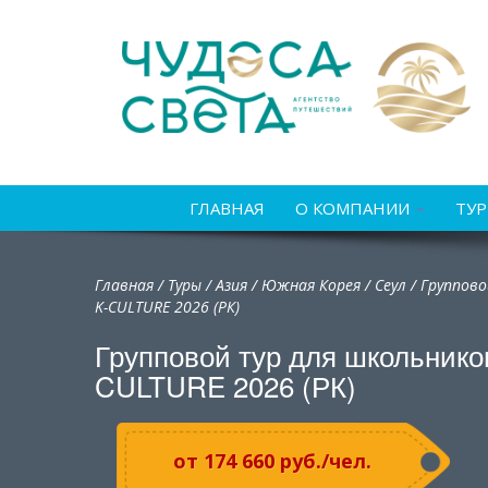
ГЛАВНАЯ
О КОМПАНИИ
ТУ
Главная
/
Туры
/
Азия
/
Южная Корея
/
Сеул / Группов
K-CULTURE 2026 (РК)
Групповой тур для школьник
CULTURE 2026 (РК)
от 174 660 руб./чел.