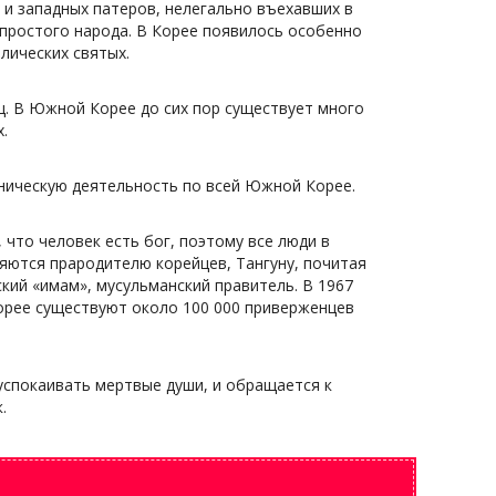
 и западных патеров, нелегально въехавших в
 простого народа. В Корее появилось особенно
лических святых.
ц. В Южной Корее до сих пор существует много
.
дническую деятельность по всей Южной Корее.
 что человек есть бог, поэтому все люди в
яются прародителю корейцев, Тангуну, почитая
ский «имам», мусульманский правитель. В 1967
Корее существуют около 100 000 приверженцев
 успокаивать мертвые души, и обращается к
.