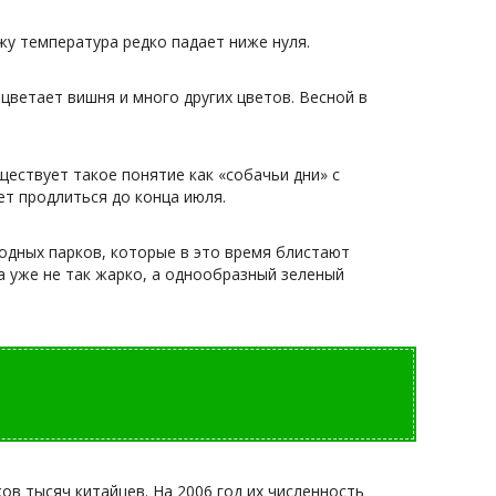
жу температура редко падает ниже нуля.
ацветает вишня и много других цветов. Весной в
ществует такое понятие как «собачьи дни» с
ет продлиться до конца июля.
родных парков, которые в это время блистают
а уже не так жарко, а однообразный зеленый
ов тысяч китайцев. На 2006 год их численность