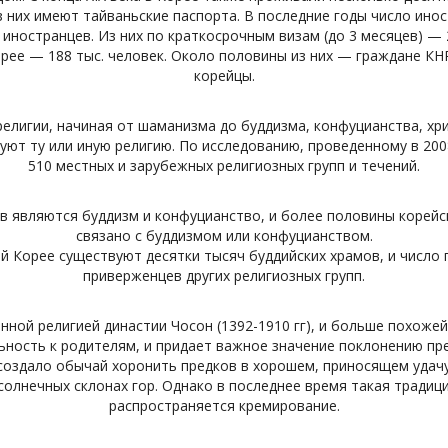
з них имеют тайваньские паспорта. В последние годы число инос
н иностранцев. Из них по краткосрочным визам (до 3 месяцев) — 
рее — 188 тыс. человек. Около половины из них — граждане КН
корейцы.
лигии, начиная от шаманизма до буддизма, конфуцианства, хрис
дуют ту или иную религию. По исследованию, проведенному в 20
510 местных и зарубежных религиозных групп и течений.
 являются буддизм и конфуцианство, и более половины корейск
связано с буддизмом или конфуцианством.
всей Корее существуют десятки тысяч буддийских храмов, и числ
приверженцев других религиозных групп.
ной религией династии Чосон (1392-1910 гг), и больше похожей
ьность к родителям, и придает важное значение поклонению пре
создало обычай хоронить предков в хорошем, приносящем удачу 
олнечных склонах гор. Однако в последнее время такая традиц
распространяется кремирование.