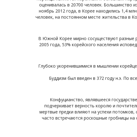
оценивалась в 20700 человек. Большинство и
ноябрь 2012 года, в Корее находились 1,4 мл
человек, на постоянном месте жительства в Ко
В Южной Корее мирно сосуществуют разные ре
2005 года, 53% корейского населения испове
Глубоко укоренившимися в мышлении корейцев
Буддизм был введен в 372 году н.э. По 
Конфуцианство, являвшееся государствен
подчеркивает верность королю и почтител
мертвые предки влияют на успехи потомков, 
часто встречаются роскошные гробницы на с