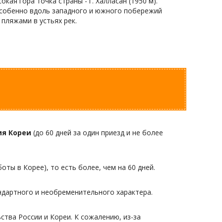
ая гора точка страны - г. Халласан (1950 м).
особенно вдоль западного и южного побережий
пляжами в устьях рек.
ия Кореи
(до 60 дней за один приезд и не более
оты в Корее), то есть более, чем на 60 дней.
ндартного и необременительного характера.
тва России и Кореи. К сожалению, из-за