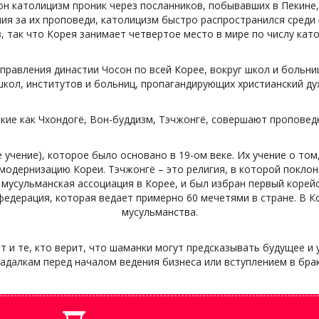
н католицизм проник через посланников, побывавших в Пекине,
ния за их проповеди, католицизм быстро распространился среди
, так что Корея занимает четвертое место в мире по числу като
правления династии Чосон по всей Корее, вокруг школ и больни
школ, институтов и больниц, пропагандирующих христианский дух
акие как Чхондогё, Вон-буддизм, Тэчжонгё, совершают пропове
учение), которое было основано в 19-ом веке. Их учение о том,
модернизацию Кореи. Тэчжонгё – это религия, в которой поклон
 мусульманская ассоциация в Корее, и был избран первый корей
федерация, которая ведает примерно 60 мечетями в стране. В 
мусульманства.
т и те, кто верит, что шаманки могут предсказывать будущее и
гадалкам перед началом ведения бизнеса или вступлением в брак