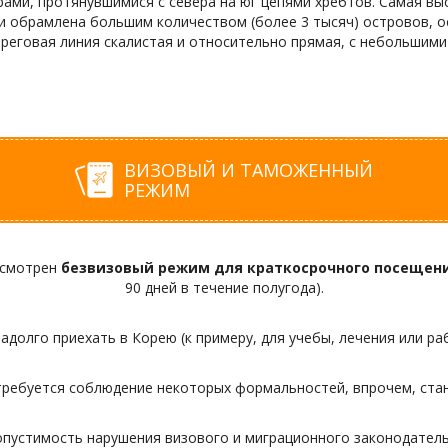
ми, протянувшимися с севера на юг цепями хребтов. Самая высок
 и обрамлена большим количеством (более 3 тысяч) островов, 
ереговая линия скалистая и относительно прямая, с небольшими 
ВИЗОВЫЙ И ТАМОЖЕННЫЙ
РЕЖИМ
дусмотрен
безвизовый режим для краткосрочного посещен
90 дней в течение полугода).
долго приехать в Корею (к примеру, для учебы, лечения или раб
требуется соблюдение некоторых формальностей, впрочем, ста
пустимость нарушения визового и миграционного законодательс