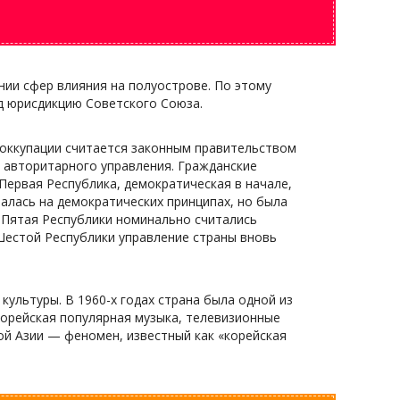
нии сфер влияния на полуострове. По этому
д юрисдикцию Советского Союза.
 оккупации считается законным правительством
и авторитарного управления. Гражданские
Первая Республика, демократическая в начале,
валась на демократических принципах, но была
и Пятая Республики номинально считались
Шестой Республики управление страны вновь
ультуры. В 1960-х годах страна была одной из
корейская популярная музыка, телевизионные
ой Азии — феномен, известный как «корейская