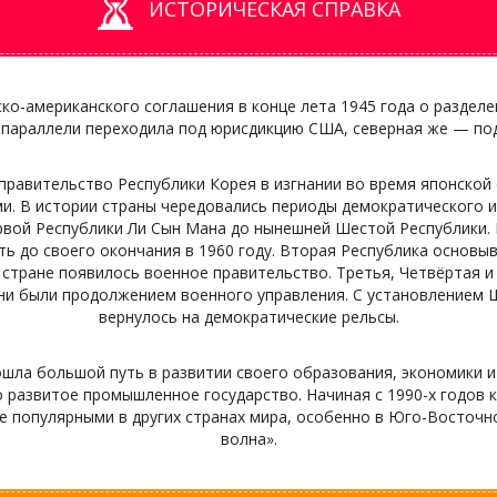
ИСТОРИЧЕСКАЯ СПРАВКА
о-американского соглашения в конце лета 1945 года о разделе
 параллели переходила под юрисдикцию США, северная же — по
правительство Республики Корея в изгнании во время японской
ми. В истории страны чередовались периоды демократического 
вой Республики Ли Сын Мана до нынешней Шестой Республики. 
ь до своего окончания в 1960 году. Вторая Республика основы
 в стране появилось военное правительство. Третья, Четвёртая 
они были продолжением военного управления. С установлением 
вернулось на демократические рельсы.
ла большой путь в развитии своего образования, экономики и к
то развитое промышленное государство. Начиная с 1990-х годов 
е популярными в других странах мира, особенно в Юго-Восточн
волна».