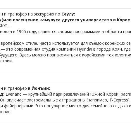
ен и трансфер на экскурсию по
Сеулу:
ty(или посещение камупуса другого университета в Коре
KY" –
 Основан в 1905 году, славится своими программами в области пра
европейском стиле, часто используется для съёмок корейских се
g
— это современная студия компании Hyundai в городе Коян, где
удущего. Здесь можно познакомиться с корейскими технологиям
стрии.
ен и трансфер в
Йонъин:
нд:
Everland — крупнейший парк развлечений Южной Кореи, расп
 Он включает экстремальные аттракционы (например, T-Express),
 и фейерверками. Это популярное место для семейного отдыха и
чение.