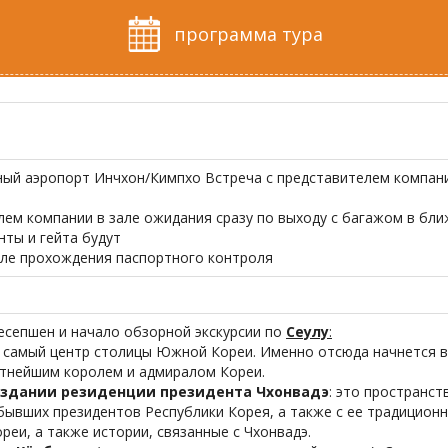
программа тура
й аэропорт Инчхон/Кимпхо Встреча с представителем компании
лем компании в зале ожидания сразу по выходу с багажом в бл
нты и гейта будут
сле прохождения паспортного контроля
ресепшен и начало обзорной экскурсии по
Сеулу
:
:
самый центр столицы Южной Кореи. Именно отсюда начнется в
стнейшим королем и адмиралом Кореи.
и здании резиденции президента Чхонвадэ
: это пространст
ывших президентов Республики Корея, а также с ее традиционн
еи, а также истории, связанные с Чхонвадэ.