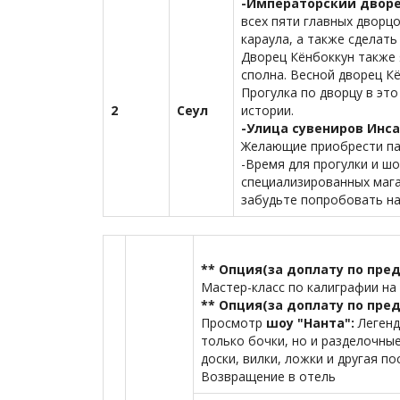
-Императорский дворе
всех пяти главных дворц
караула, а также сделат
Дворец Кёнбоккун также
сполна. Весной дворец К
Прогулка по дворцу в эт
2
Сеул
истории.
-Улица сувениров Инс
Желающие приобрести пам
-Время для прогулки и ш
специализированных мага
забудьте попробовать на
** Опция(за доплату по предв
Мастер-класс по калиграфии на 
** Опция(за доплату по предв
Просмотр
шоу "Нанта":
Легенд
только бочки, но и разделочны
доски, вилки, ложки и другая п
Возвращение в отель