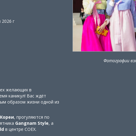
 2026 г
Фотографии взя
сех желающих в
мя каникул! Вас ждёт
ным образом жизни одной из
 Кореи
, прогуляются по
мятника
Gangnam Style
, а
eld
в центре COEX.