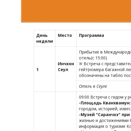
День
Место
Программа
недели
Прибытие в Международны
отель(с 15:00)
Инчхон
※ Встреча с представите
1
Сеул
гейт(номера багажной ле
обозначены на табло по
Отель в Сеуле
09:00 Встреча с гидом у 
-Площадь Кванхвамун
городом, историей, изве
-Музей "Саранчхэ" пр
жизнью и достижениями б
информация о туризме Кор