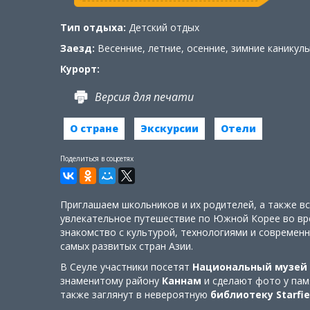
Тип отдыха:
Детский отдых
Заезд:
Весенние, летние, осенние, зимние каникулы
Курорт:
Версия для печати
О стране
Экскурсии
Отели
Поделиться в соцсетях
Приглашаем школьников и их родителей, а также в
увлекательное путешествие по Южной Корее во вре
знакомство с культурой, технологиями и современ
самых развитых стран Азии.
В Сеуле участники посетят
Национальный музей
знаменитому району
Каннам
и сделают фото у па
также заглянут в невероятную
библиотеку Starfi