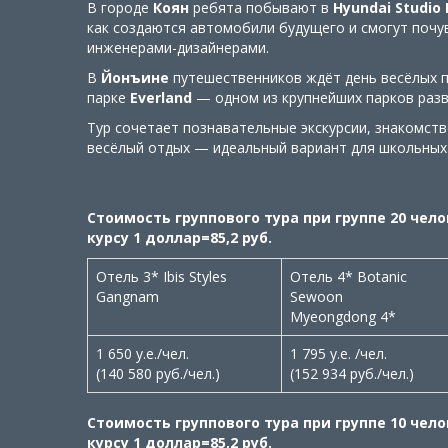
В городе
Коян
ребята побывают в
Hyundai Studio
как создаются автомобили будущего и смогут поч
инженерами-дизайнерами.
В
Йонъине
путешественников ждёт день весёлых 
парке
Everland
— одном из крупнейших парков разв
Тур сочетает познавательные экскурсии, знакомств
весёлый отдых — идеальный вариант для школьных 
Стоимость группового тура при группе 20 чел
курсу 1 доллар=85,2 руб.
Отель 3* Ibis Styles
Отель 4* Botanic
Gangnam
Sewoon
Myeongdong 4*
1 650 у.е./чел.
1 795 у.е. /чел.
(140 580 руб./чел.)
(152 934 руб./чел.)
Стоимость группового тура при группе 10 чел
курсу 1 доллар=85,2 руб.