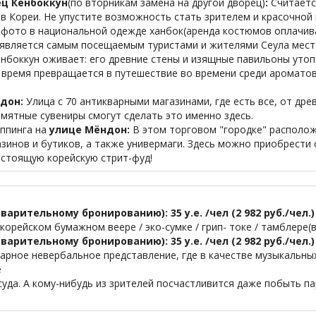
ц Кёнбоккун
(по вторникам замена на другой дворец)
:
Считаетс
ов Кореи. Не упустите возможность стать зрителем и красочно
ь фото в национальной одежде ханбок(аренда костюмов оплачив
 является самым посещаемым туристами и жителями Сеула мест
ёнбоккун оживает: его древние стены и изящные павильоны утоп
о время превращается в путешествие во времени среди ароматов
адон:
Улица с 70 антикварными магазинами, где есть все, от дре
ятные сувениры смогут сделать это именно здесь.
оппинга на
улице Мёндон:
В этом торговом "городке" располо
зинов и бутиков, а также универмаги. Здесь можно приобрести о
стоящую корейскую стрит-фуд!
арительному бронированию): 35 у.е. /чел (2 982 руб./чел.)
корейском бумажном веере / эко-сумке / грип- токе / тамблере(в
арительному бронированию): 35 у.е. /чел (2 982 руб./чел.)
арное невербальное представление, где в качестве музыкальны
е
осуда. А кому-нибудь из зрителей посчастливится даже побыть п