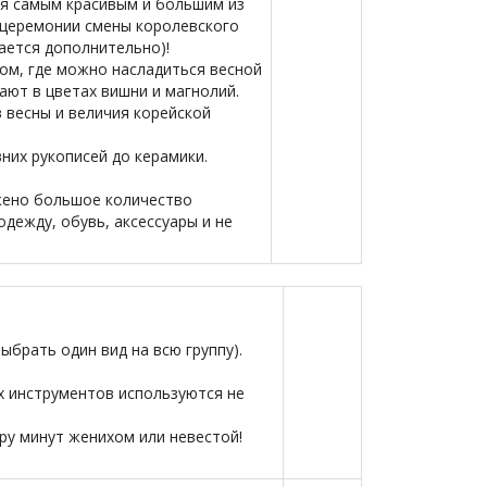
я самым красивым и большим из
й церемонии смены королевского
ается дополнительно)!
ом, где можно насладиться весной
ают в цветах вишни и магнолий.
 весны и величия корейской
вних рукописей до керамики.
жено большое количество
дежду, обувь, аксессуары и не
ыбрать один вид на всю группу).
х инструментов используются не
ару минут женихом или невестой!