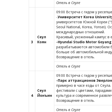
Отель в Сеуле
09:00 Встреча с гидом у ресепш
-
Университет Korea Universi
университетов Южной Кореи ("S
Seoul National, Korea, Yonsei).
международных отношений.
Сеул
Красивый, ухоженный кампус в 
3
Коян
-Hyundai Studio Motor Goyan
разрабатываются автомобили б
больше об автомобильной инду
Возвращение в отель.
Отель в Сеуле
09:00 Встреча с гидом у ресепш
-Парк аттракционов Эверлэ
примерно в часе езды от Сеула.
Сеул
фестивали с цветами, парадами
4
Йонъин
культура и современное развле
Возвращение в отель.
Отель в Сеуле