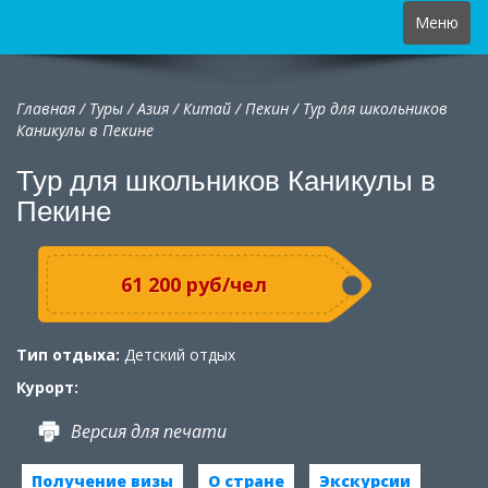
Toggle
Меню
navigation
Главная
/
Туры
/
Азия
/
Китай
/
Пекин / Тур для школьников
Каникулы в Пекине
Тур для школьников Каникулы в
Пекине
61 200 руб/чел
Тип отдыха:
Детский отдых
Курорт:
Версия для печати
Получение визы
О стране
Экскурсии