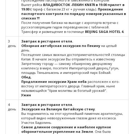
Прохождение паспортного и таможенного контроля
Вылет рейса
ВЛАДИВОСТОК -ПЕКИН
KN
878 в 19.00 прилет в
19.00 (
тариф с багажом 23 кг + ручная кладь).
Прохождение
паспортного контроля по порядку номеров указанных в
списках !!!
После получения багажа на выходе с аэропорта встреча с
русскоговорящим гидом переводчиком с табличкой.
Трансфер и размещение в гостинице
BEIJING SAGA HOTEL 4.
3
Завтрак в ресторане отеля.
день
Обзорная автобусная экскурсия по Пекину
на целый
день.
Посещение самых важных достопримечательностей столицы
Китая. В начале экскурсии Вы отправитесь к известному
Запретному городу — самому обширному дворцовому
комплексу в мире, посетите Императорский дворец Гугун,
площадь Тяньаньмэнь и императорский парк Бэйхай.
Обед.
Продолжение экскурсии Храм неба
расположен к юго-
востоку от императорского дворца. Главный храм, ныне
называющийся "Храм молитвы за богатый урожай".
Ужин
4
Завтрак в ресторане отеля.
день
Экскурсия на
Великую Китайскую стену
.
Вы поднимитесь на этот крупнейший памятник архитектуры,
который видно невооруженным глазом даже из космоса.
Участок Бадолинь.
Самое длинное сооружение и наиболее крупное
оборонительное укрепление на Земле
. Она была