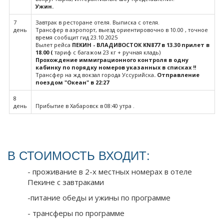
Ужин.
7
Завтрак в ресторане отеля. Выписка с отеля.
день
Трансфер в аэропорт, выезд ориентировочно в 10.00 , точное
время сообщит гид 23.10.2025
Вылет рейса
ПЕКИН - ВЛАДИВОСТОК
KN
877 в 13.30 прилет в
18.00 (
тариф с багажом 23 кг + ручная кладь)
Прохождение иммиграционного контроля в одну
кабинку по порядку номеров указанных в списках !!
Трансфер на жд вокзал города Уссурийска
. Отправление
поездом "Океан" в 22:27
8
день
Прибытие в Хабаровск в 08:40 утра .
В СТОИМОСТЬ ВХОДИТ:
- проживание в 2-х местных номерах в отеле
Пекине c завтраками
-питание обеды и ужины по программе
- трансферы по программе