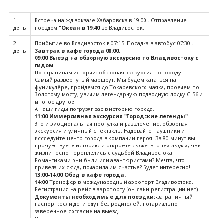
1
Встреча на жд вокзале Хабаровска в 19:00 . Отправление
день
поездом
"Океан в 19:40
во Владивосток.
2
Прибытие во Владивосток в 07:15. Посадка в автобус 07:30 .
день
Завтрак в кафе города 08:00.
09:00 Выезд на обзорную экскурсию по Владивостоку с
гидом
По страницам истории: обзорная экскурсия по городу
Самый развернутый маршрут. Мы будем кататься на
фуникулёре, пройдемся до Токаревского маяка, проедем по
Золотому мосту, увидим легендарную подводную лодку С-56 и
многое другое.
А наши гиды погрузят вас в историю города.
11:00 Иммерсивная экскурсия "Городские легенды"
Это и эмоциональная прогулка и развлечение, обзорная
экскурсия и уличный спектакль. Надевайте наушники и
исследуйте центр города в компании героя. За 80 минут вы
прочувствуете историю и откроете сюжеты о тех людях, чьи
жизни тесно переплелись с судьбой Владивостока.
Романтиками они были или авантюристами? Мечта, что
привела их сюда, подарила им счастье? Будет интересно!
13:00-14:00
Обед в кафе города.
14:00
Трансфер в международный аэропорт Владивостока.
Регистрация на рейс в аэропорту (он-лайн регистрации нет)
Документы необходимые для поездки:-
заграничный
паспорт ;если дети едут без родителей, нотариально
заверенное согласие на выезд.