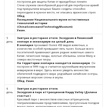
построена для защиты Китая от враждебных племён.
Стена служила своеобразной дорогой для переброски армий:
под прикрытием мощных башен солдаты спокойно
переходили в нужное место, не опасаясь вражеских стрел.
Обед.
Посещение Национального музея естественных
технологий истории
(
China
Science
and
Technology
Museum
).
Ужин.
5
Завтрак в ресторане отеля. Экскурсия в Пекинский
день
зоопарк и океанариум на целый день
В зоопарке
проживает более 450 видов животных, а
количество особей превышает пять тысяч. Больше всего
посетителей привлекают дикие редкие животные самого
Китая: гигантские панды, золотые обезьяны, олени Милу и
северо-восточные тигры.
На территории зоопарка находится океанариум
. Он
построен в 1999 году и считается крупнейшим внутренним
аквариумом в мире. Здесь можно увидеть множество
обитателей подводного мира: редчайшие китайские осетры,
огромные морские слоны и акулы.
Обед. Ужин
6
Завтрак в ресторане отеля.
день
Экскурсия в парк аттракционов Happy Valley (Долина
счастья )
Красивый парк с множеством классных аттракционов,
театрализованными представлениями, прогулочным поездом
вокруг парка, интерактивные шоу представления.