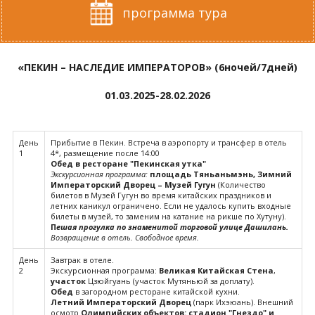
программа тура
«ПЕКИН – НАСЛЕДИЕ ИМПЕРАТОРОВ» (6ночей/7дней)
01.03.2025-28.02.2026
День
Прибытие в Пекин. Встреча в аэропорту и трансфер в отель
1
4*, размещение после 14:00
Обед в ресторане "Пекинская утка"
Экскурсионная программа:
площадь Тяньаньмэнь, Зимний
Императорский Дворец – Музей Гугун
(Количество
билетов в Музей Гугун во время китайских праздников и
летних каникул ограничено. Если не удалось купить входные
билеты в музей, то заменим на катание на рикше по Хутуну).
П
ешая прогулка по знаменитой торговой улице Дашилань.
Возвращение в отель. Свободное время.
День
Завтрак в отеле.
2
Экскурсионная программа:
Великая Китайская Стена
,
участок
Цзюйгуань (участок Мутяньюй за доплату).
Обед
в загородном ресторане китайской кухни.
Летний Императорский Дворец
(парк Ихэюань). Внешний
осмотр
Олимпийских объектов: стадион "Гнездо" и