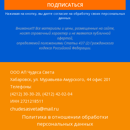
Нажимая на кнопку, вы даете согласие на обработку своих персональных
данных.
Внимание!!! Все материалы и цены, размещенные на сайте,
носят справочный характер и не являются публичной
офертой,
определяемой положениями Статьи 437 (2) Гражданского
кодекса Российской Федерации.
ООО АП Чудеса Света
Хабаровск, ул. Муравьева-Амурского, 44 офис 201
Телефоны:
(4212) 30-30-20, (4212) 42-02-04
ИНН 2721218511
chudesasveta@mail.ru
Политика в отношении обработки
персональных данных