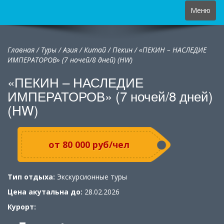
Toggle
Меню
navigation
Главная
/
Туры
/
Азия
/
Китай
/
Пекин / «ПЕКИН – НАСЛЕДИЕ
ИМПЕРАТОРОВ» (7 ночей/8 дней) (HW)
«ПЕКИН – НАСЛЕДИЕ
ИМПЕРАТОРОВ» (7 ночей/8 дней)
(HW)
от 80 000 руб/чел
Тип отдыха:
Экскурсионные туры
Цена акутальна до:
28.02.2026
Курорт: