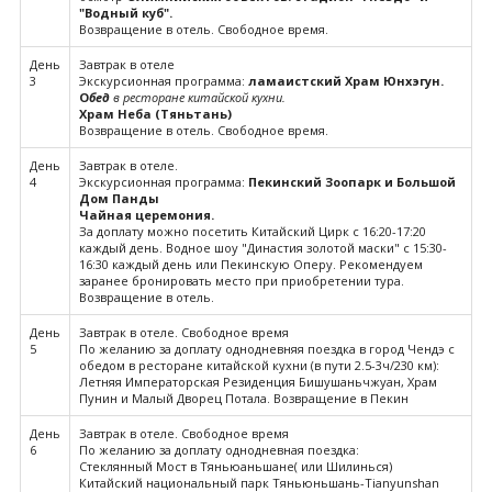
"Водный куб".
Возвращение в отель. Свободное время.
День
Завтрак в отеле
3
Экскурсионная программа:
ламаистский Храм Юнхэгун.
О
бед
в ресторане китайской кухни.
Храм Неба (Тяньтань)
Возвращение в отель. Свободное время.
День
Завтрак в отеле.
4
Экскурсионная программа:
Пекинский Зоопарк и Большой
Дом Панды
Чайная церемония.
За доплату можно посетить Китайский Цирк с 16:20-17:20
каждый день. Водное шоу "Династия золотой маски" с 15:30-
16:30 каждый день или Пекинскую Оперу. Рекомендуем
заранее бронировать место при приобретении тура.
Возвращение в отель.
День
Завтрак в отеле. Свободное время
5
По желанию за доплату однодневняя поездка в город Чендэ с
обедом в ресторане китайской кухни (в пути 2.5-3ч/230 км):
Летняя Императорская Резиденция Бишушаньчжуан, Храм
Пунин и Малый Дворец Потала. Возвращение в Пекин
День
Завтрак в отеле. Свободное время
6
По желанию за доплату однодневная поездка:
Стеклянный Мост в Тяньюаньшане( или Шилинься)
Китайский национальный парк Тяньюньшань-Tianyunshan