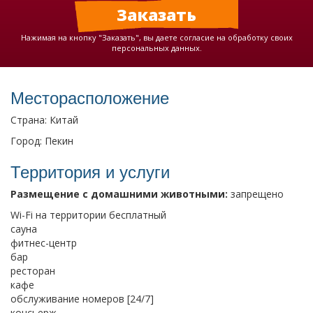
Нажимая на кнопку "Заказать", вы даете согласие на обработку своих
персональных данных.
Месторасположение
Страна: Китай
Город: Пекин
Территория и услуги
Размещение с домашними животными:
запрещено
Wi-Fi на территории бесплатный
сауна
фитнес-центр
бар
ресторан
кафе
обслуживание номеров [24/7]
консьерж