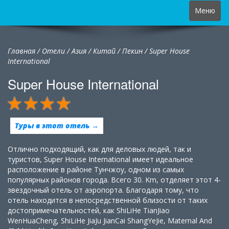
Toggle
Меню
navigation
Главная
/
Отели
/
Азия
/
Китай
/
Пекин /
Super House
International
Super House International
Туры в этот отель →
Отлично подходящий, как для деловых людей, так и
туристов, Super House International имеет идеальное
расположение в районе Тунчжоу, одном из самых
популярных районов города. Всего 30. Km, отделяет этот 4-
звездочный отель от аэропорта. Благодаря тому, что
отель находится в непосредственной близости от таких
достопримечательностей, как ShiLiHe TianJiao
WenHuaCheng, ShiLiHe JiaJu JianCai ShangYeJie, Maternal And