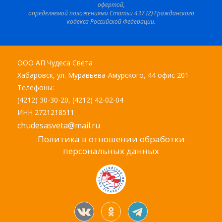
офертой,
определяемой положениями Статьи 437 (2) Гражданского
кодекса Российской Федерации.
ООО АП Чудеса Света
Хабаровск, ул. Муравьева-Амурского, 44 офис 201
Телефоны:
(4212) 30-30-20, (4212) 42-02-04
ИНН 2721218511
chudesasveta@mail.ru
Политика в отношении обработки
персональных данных