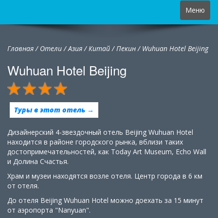
Toggle
Меню
navigation
Главная
/
Отели
/
Азия
/
Китай
/
Пекин /
Wuhuan Hotel Beijing
Wuhuan Hotel Beijing
Туры в этот отель →
Дизайнерский 4-звездочный отель Beijing Wuhuan Hotel
находится в районе городского рынка, вблизи таких
достопримечательностей, как Today Art Museum, Echo Wall
и Долина Счастья.
Храм и музеи находятся возле отеля. Центр города в 6 км
от отеля.
До отеля Beijing Wuhuan Hotel можно доехать за 15 минут
от аэропорта "Nanyuan".