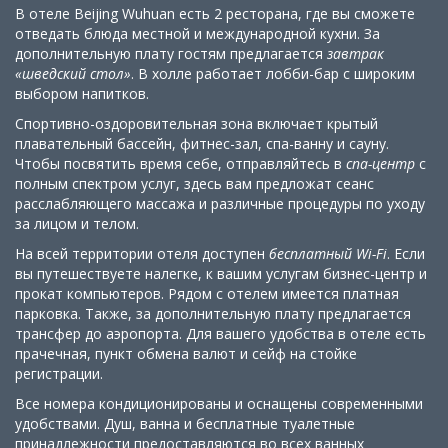
В отеле Beijing Wuhuan есть 2 ресторана, где вы сможете
отведать блюда местной и международной кухни. За
дополнительную плату гостям предлагается
завтрак
«шведский стол»
. В холле работает лобби-бар с широким
выбором напитков.
Спортивно-оздоровительная зона включает крытый
плавательный бассейн, фитнес-зал, спа-ванну и сауну.
Чтобы посвятить время себе, отправляйтесь в
спа-центр
с
полным спектром услуг, здесь вам предложат сеанс
расслабляющего массажа и различные процедуры по уходу
за лицом и телом.
На всей территории отеля доступен
бесплатный Wi-Fi
. Если
вы путешествуете налегке, к вашим услугам бизнес-центр и
прокат компьютеров. Рядом с отелем имеется платная
парковка. Также, за дополнительную плату предлагается
трансфер до аэропорта. Для вашего удобства в отеле есть
прачечная, пункт обмена валют и сейф на стойке
регистрации.
Все номера кондиционированы и оснащены современными
удобствами. Душ, ванна и бесплатные туалетные
принадлежности предоставляются во всех ванных