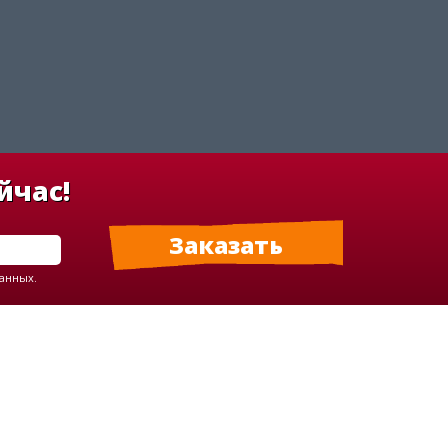
йчас!
данных.