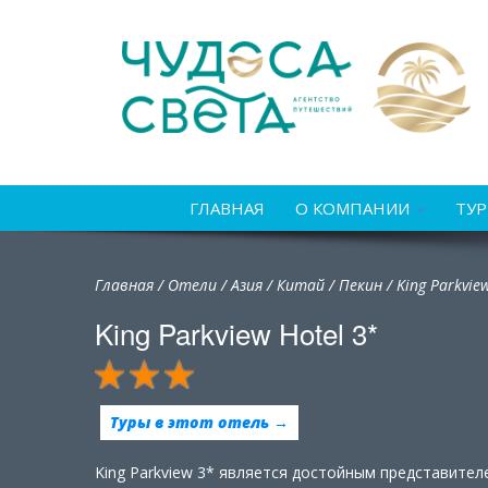
ГЛАВНАЯ
О КОМПАНИИ
ТУ
Главная
/
Отели
/
Азия
/
Китай
/
Пекин /
King Parkvie
King Parkview Hotel 3*
Туры в этот отель →
King Parkview 3* является достойным представител