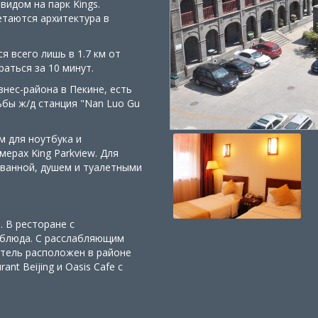
видом на парк Kings.
етаются архитектура в
 всего лишь в 1.7 км от
аться за 10 минут.
знес-района в Пекине, есть
бы ж/д станция "Nan Luo Gu
 для ноутбука и
ерах King Parkview. Для
ванной, душем и туалетными
. В ресторане с
блюда. С расслабляющим
Отель расположен в районе
nt Beijing и Oasis Cafe с