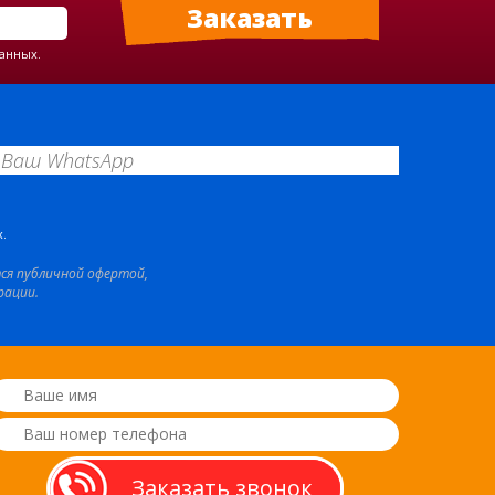
данных.
.
тся публичной офертой,
рации.