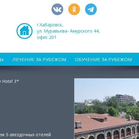
г.Хабаровск,
ул. Муравьева- Амурского 44,
офис 201
РЫ
ЛЕЧЕНИЕ ЗА РУБЕЖОМ
ОБУЧЕНИЕ ЗА РУБЕЖОМ
w Hotel 3*
ем 3-звездочных отелей