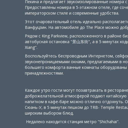
Пекина и предлагает звукоизолированные номера с 
Предоставлены номера в 5-этажном отеле, где соч
императорском стиле и современные удобства.
Этот очаровательный отель идеально располагается
Ванфуцзин. На автомобиле до The Place можно добр
Рядом с King Parkview, расположенного в районе би
автобусная остановка "景山东街", а в 5 минутах ходь
Xiang".
Воспользуйтесь беспроводным Интернетом, сейфом
звуконепроницаемыми окнами, предлагаемыми в ном
большего комфорта ванные комнаты оборудованы 
принадлежностями.
Каждое утро гости могут позавтракать в ресторане
доброжелательной атмосферой подают китайскую 
напитком в кафе-баре можно отлично отдохнуть. 
Сюань-У, в 5 минутах пешком до TRB- Temple Restaura
широким выбором блюд.
Недалеко находится станция метро "Shichahai".