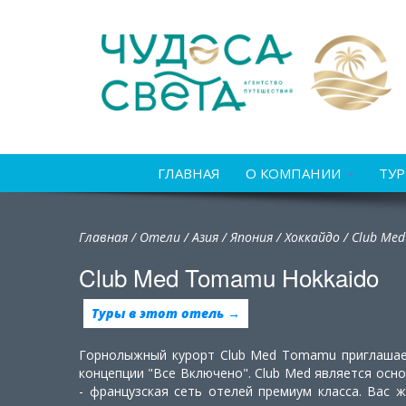
ГЛАВНАЯ
О КОМПАНИИ
ТУ
Главная
/
Отели
/
Азия
/
Япония
/
Хоккайдо /
Club Me
Club Med Tomamu Hokkaido
Туры в этот отель →
Горнолыжный курорт Club Med Tomamu приглашае
концепции "Все Включено". Club Med является осн
- французская сеть отелей премиум класса. Вас 