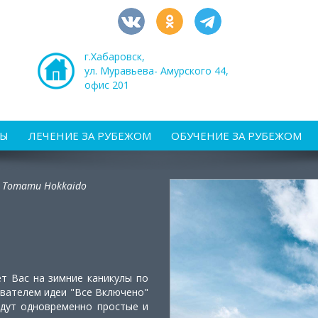
г.Хабаровск,
ул. Муравьева- Амурского 44,
офис 201
РЫ
ЛЕЧЕНИЕ ЗА РУБЕЖОМ
ОБУЧЕНИЕ ЗА РУБЕЖОМ
d Tomamu Hokkaido
т Вас на зимние каникулы по
ователем идеи "Все Включено"
ждут одновременно простые и