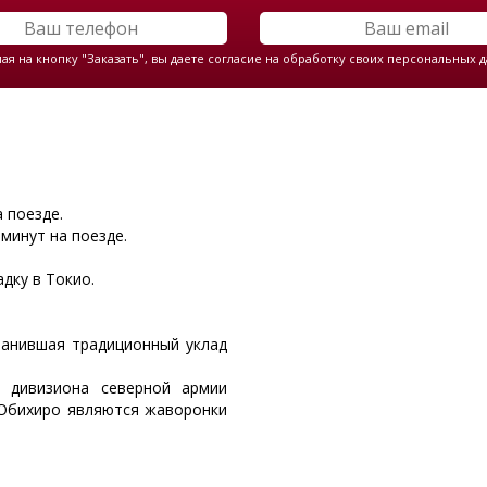
я на кнопку "Заказать", вы даете согласие на обработку своих персональных 
 поезде.
минут на поезде.
дку в Токио.
ранившая традиционный уклад
 дивизиона северной армии
 Обихиро являются жаворонки