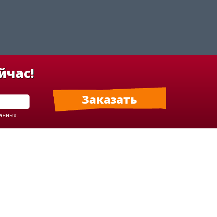
йчас!
данных.