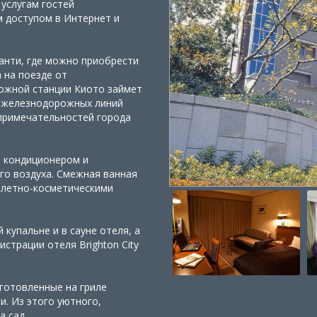
услугам гостей
 доступом в Интернет и
Данти, где можно приобрести
 на поезде от
ожной станции Киото займет
я железнодорожных линий
опримечательностей города
ы кондиционером и
го воздуха. Смежная ванная
алетно-косметическими
купальне и в сауне отеля, а
истрации отеля Brighton City
иготовленные на гриле
. Из этого уютного,
а сад.