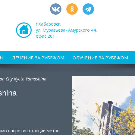
г.Хабаровск,
ул. Муравьева- Амурского 44,
офис 201
РЫ
ЛЕЧЕНИЕ ЗА РУБЕЖОМ
ОБУЧЕНИЕ ЗА РУБЕЖОМ
ton City Kyoto Yamashina
shina
рямо напротив станции метро