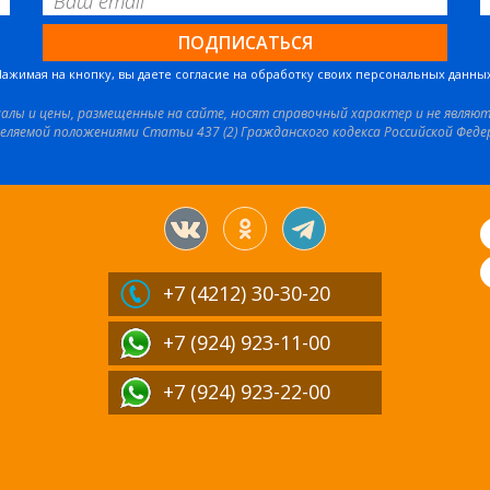
Нажимая на кнопку, вы даете согласие на обработку своих персональных данных
иалы и цены, размещенные на сайте, носят справочный характер и не являю
еляемой положениями Статьи 437 (2) Гражданского кодекса Российской Феде
+7 (4212)
30-30-20
+7 (924) 923-11-00
+7 (924) 923-22-00