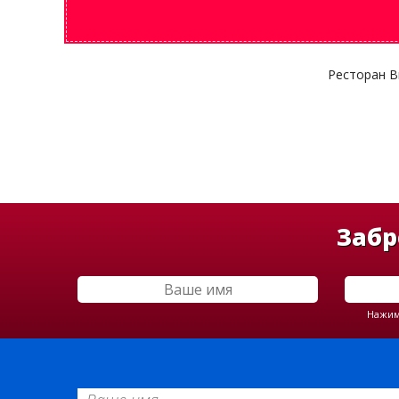
Ресторан Br
Забр
Нажима