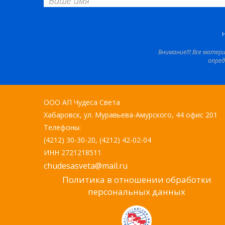
Внимание!!! Все матер
опред
ООО АП Чудеса Света
Хабаровск, ул. Муравьева-Амурского, 44 офис 201
Телефоны:
(4212) 30-30-20, (4212) 42-02-04
ИНН 2721218511
chudesasveta@mail.ru
Политика в отношении обработки
персональных данных