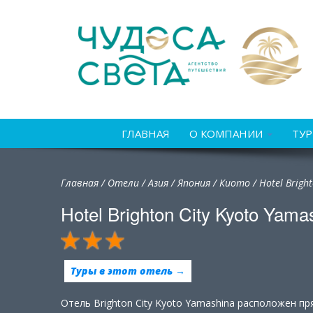
ГЛАВНАЯ
О КОМПАНИИ
ТУ
Главная
/
Отели
/
Азия
/
Япония
/
Киото /
Hotel Brigh
Hotel Brighton City Kyoto Yama
Туры в этот отель →
Отель Brighton City Kyoto Yamashina расположен п