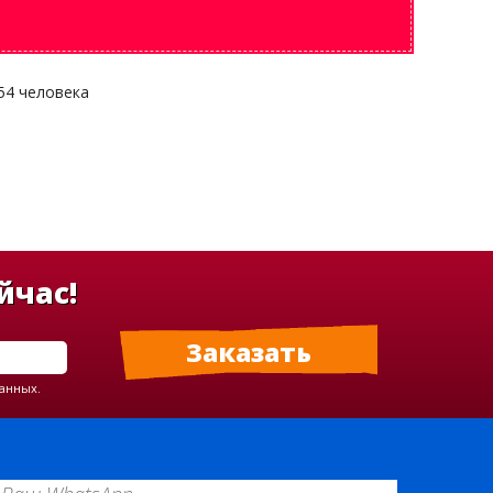
 54 человека
йчас!
данных.