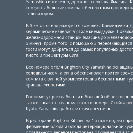
Yamashina и железнодорожного вокзала Ямасина. К 
комфортабельные номера с бесплатным проводным
телевизором.
В 3 км от отеля находится комплекс Киёмидзуяки-
керамические изделия в стиле киёмидзуяки. Поездка
железнодорожной станции Ямасина до железнодор
5 минут. Кроме того, с помощью 3 пересекающиес
гости могут добраться до самых популярных дост
Киото и префектуры Сига.
Все номера отеля Brighton City Yamashina оснащен
холодильником, а окна обеспечивают приток свеже
комната с ванной укомплектована бесплатными ту
принадлежностями.
Гости могут расслабиться в большой общественной 
также заказать сеанс массажа в номере. Стойка рег
Kyoto Yamashina работает круглосуточно.
В ресторане Brighton Kitchen на 1 этаже подают пр
фирменные блюда и блюда интернациональной кухни
отделанного деревом ресторана открывается вид н