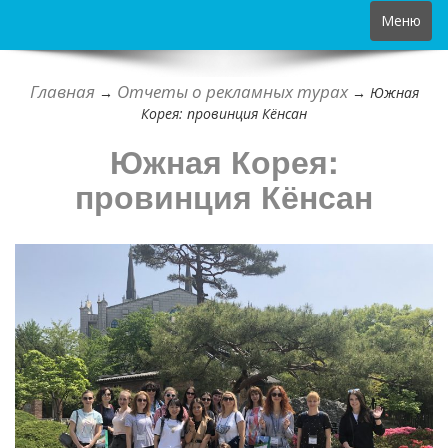
Toggle
Меню
navigation
Главная
Отчеты о рекламных турах
→
→
Южная
Корея: провинция Кёнсан
Южная Корея:
провинция Кёнсан