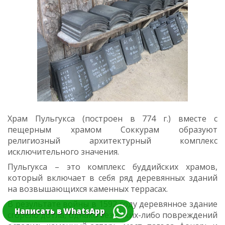
Храм Пульгукса (построен в 774 г.) вместе с
пещерным храмом Соккурам образуют
религиозный архитектурный комплекс
исключительного значения.
Пульгукса – это комплекс буддийских храмов,
который включает в себя ряд деревянных зданий
на возвышающихся каменных террасах.
В результате войны в 1592 году деревянное здание
Написать в WhatsApp
сгорело дотла, однако без каких-либо повреждений