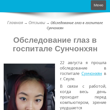
Toggle
Меню
navigation
Главная
Отзывы
→
→
Обследование глаз в госпитале
Сунчонхян
Обследование глаз в
госпитале Сунчонхян
22 августа я прошла
обследование в
госпитале
Сунчонхян
в
г. Сеуле.
В связи с работой,
когда весь день
проходит перед
компьютером, зрение
ухудшается