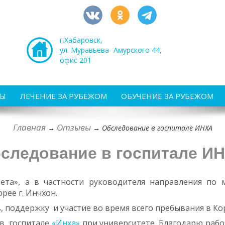
г.Хабаровск,
ул. Муравьева- Амурского 44,
офис 201
РЫ
ЛЕЧЕНИЕ ЗА РУБЕЖОМ
ОБУЧЕНИЕ ЗА РУБЕЖОМ
Главная
Отзывы
→
→
Обследование в госпитале ИНХА
следование в госпитале И
ета», а в частности руководителя направления по
рее г. Инчхон.
, поддержку и участие во время всего пребывания в Ко
 в госпитале
«Инха»
при университете. Благодарю рабо