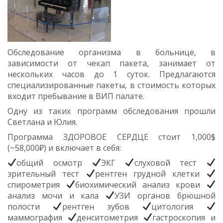
Обследование организма в больнице, в
зависимости от чекап пакета, занимает от
нескольких часов до 1 суток. Предлагаются
специализированные пакеты, в стоимость которых
входит пребывание в ВИП палате.
Одну из таких программ обследования прошли
Светлана и Юлия.
Программа ЗДОРОВОЕ СЕРДЦЕ стоит 1,000$
(~58,000₽) и включает в себя:
общий осмотр
ЭКГ
слуховой тест
зрительный тест
рентген грудной клетки
спирометрия
биохимический анализ крови
анализ мочи и кала
УЗИ органов брюшной
полости
рентген зубов
цитология
маммография
денситометрия
гастроскопия и