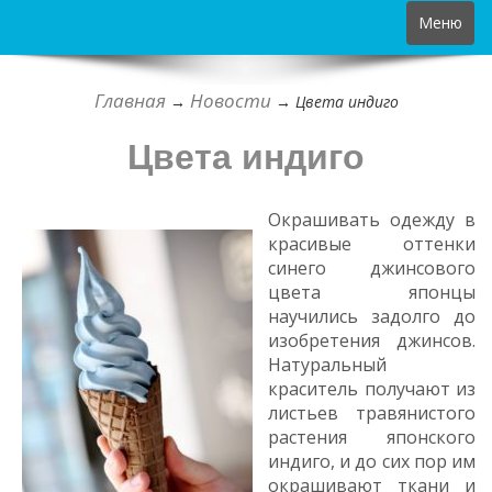
Toggle
Меню
navigation
Главная
Новости
→
→
Цвета индиго
Цвета индиго
Окрашивать одежду в
красивые оттенки
синего джинсового
цвета японцы
научились задолго до
изобретения джинсов.
Натуральный
краситель получают из
листьев травянистого
растения японского
индиго, и до сих пор им
окрашивают ткани и