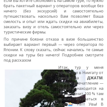
Если Вы хотите сэкономить на самом туре, то нужно
брать пакетный вариант у операторов вообще без
ничего (без экскурсий) и самостоятельно
путешествовать насколько Вам позволяет Ваша
смелость и опыт или ждать скидки на авиабилеты,
заказать визу и отель самостоятельно или через
туристические фирмы.
По причине боязни отказа в визе большинство
выбирает вариант первый — через оператора по
Японии. К слову сказать, сейчас начались те самые
скидки на туры без ничего! Подробнее смотрите
под рассказом
Итак, тур у меня
предстоял в Ниигату от
оператора
ДЖАТМ
.
Первое впечатление —
Ниигата находится на
море, значит 100 % там
можно искупаться в
море
! Нет! Увы! В