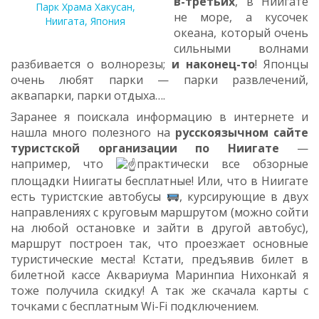
в-третьих
, в Ниигате
Парк Храма Хакусан,
не море, а кусочек
Ниигата, Япония
океана, который очень
сильными волнами
разбивается о волнорезы;
и наконец-то
! Японцы
очень любят парки — парки развлечений,
аквапарки, парки отдыха….
Заранее я поискала информацию в интернете и
нашла много полезного на
русскоязычном сайте
туристской организации по Ниигате
—
например, что
практически все обзорные
площадки Ниигаты бесплатные! Или, что в Ниигате
есть туристские автобусы
, курсирующие в двух
направлениях с круговым маршрутом (можно сойти
на любой остановке и зайти в другой автобус),
маршрут построен так, что проезжает основные
туристические места! Кстати, предъявив билет в
билетной кассе Аквариума Маринпиа Нихонкай я
тоже получила скидку! А так же скачала карты с
точками с бесплатным Wi-Fi подключением.