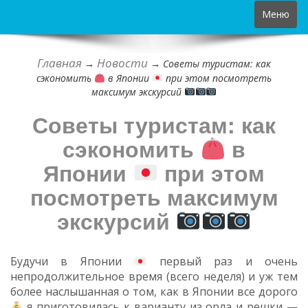
Toggle
Меню
navigation
Главная
Новости
→
→
Советы туристам: как
сэкономить
в Японии
при этом посмотреть
максимум экскурсий
Советы туристам: как
сэкономить
в
Японии
при этом
посмотреть максимум
экскурсий
Будучи в Японии
первый раз и очень
непродолжительное время (всего неделя) и уж тем
более наслышанная о том, как в Японии все дорого
я приготовилась к варианту из орла и решки —