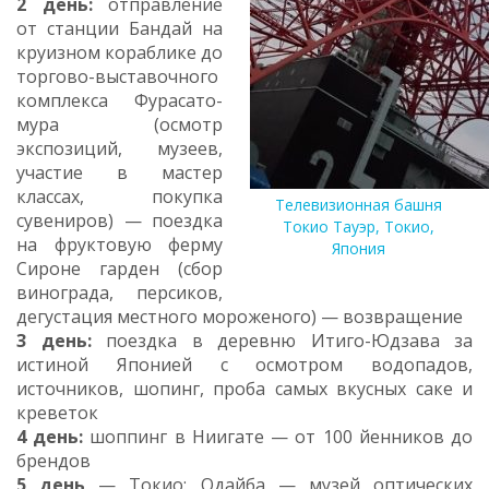
2 день:
отправление
от станции Бандай на
круизном кораблике до
торгово-выставочного
комплекса Фурасато-
мура (осмотр
экспозиций, музеев,
участие в мастер
классах, покупка
Телевизионная башня
сувениров) — поездка
Токио Тауэр, Токио,
на фруктовую ферму
Япония
Сироне гарден (сбор
винограда, персиков,
дегустация местного мороженого) — возвращение
3 день:
поездка в деревню Итиго-Юдзава за
истиной Японией с осмотром водопадов,
источников, шопинг, проба самых вкусных саке и
креветок
4 день:
шоппинг в Ниигате — от 100 йенников до
брендов
5 день
— Токио: Одайба — музей оптических