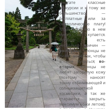
Ниигате классные
экскурсии и к тому же
большинство —
бесплатные или за
символическую плату!
Море есть, но в нем
никто не купается.
Вообще есть
несколько причин —
во-первы
х, Японцы не
любят море так, чтобы
в нем купаться;
во-
вторых
, Японцы не
любят загорелую кожу
(поэтому наносят
тонну отбеливающей и
солнцезащитной
косметики, а так же
стараются закрыть
максимум кожи летом);