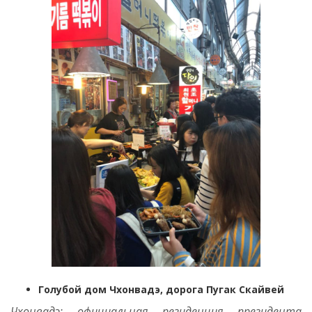
Голубой дом Чхонвадэ, дорога Пугак Скайвей
Чхонвадэ: официальная резиденция президента