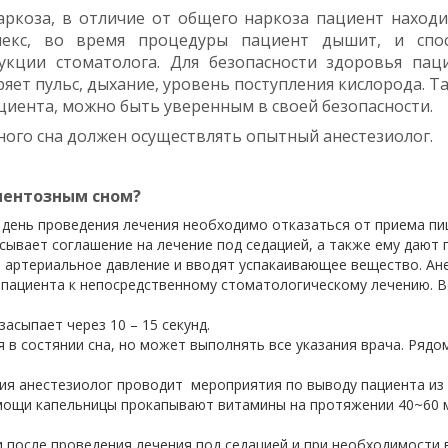
аркоза, в отличие от общего наркоза пациент находи
лекс, во время процедуры пациент дышит, и спо
укции стоматолога. Для безопасности здоровья пац
ет пульс, дыхание, уровень поступления кислорода. Та
циента, можно быть уверенным в своей безопасности.
ного сна должен осуществлять опытный анестезиолог.
ментозным сном?
 день проведения лечения необходимо отказаться от приема пищ
ывает соглашение на лечение под седацией, а также ему дают 
 артериальное давление и вводят успакаивающее вещество. Ан
т пациента к непосредственному стоматологическому лечению. 
асыпает через 10 – 15 секунд.
 в состянии сна, но может выполнять все указания врача. Рядо
ия анестезиолог проводит мероприятия по выводу пациента из 
омощи капельницы прокапывают витамины на протяжении 40~60 м
после проведения лечения под седацией и при необходимости в