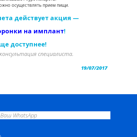
можно осуществлять прием пищи.
лета действует
акция
—
оронки на имплант
!
ще доступнее!
консультация специалиста.
19/07/2017
.