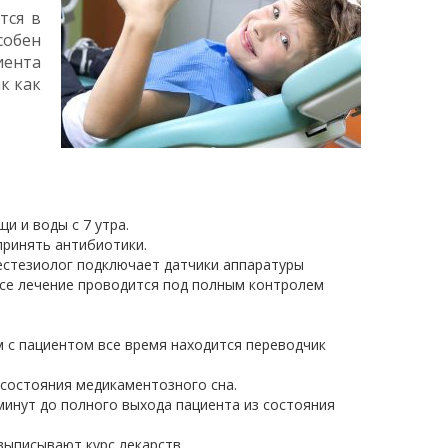
тся в
собен
иента
к как
и и воды с 7 утра.
принять антибиотики.
естезиолог подключает датчики аппаратуры
Все лечение проводится под полным контролем
м с пациентом все время находится переводчик
состояния медикаментозного сна.
инут до полного выхода пациента из состояния
ыписывают курс лекарств.