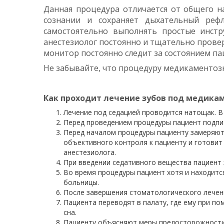
Данная процедура отличается от общего н
сознании и сохраняет дыхательный реф
самостоятельно выполнять простые инстр
анестезиолог постоянно и тщательно проверя
монитор постоянно следит за состоянием па
Не забывайте, что процедуру медикаментоз
Как проходит лечение зубов под медика
Лечение под седацией проводится натощак. В
Перед проведением процедуры пациент подпис
Перед началом процедуры пациенту замеряют
объективного контроля к пациенту и готови
анестезиолога.
При введении седативного вещества пациент з
Во время процедуры пациент хотя и находится
больницы.
После завершения стоматологического лечен
Пациента переводят в палату, где ему при п
сна.
Пациенту объясняют меры предосторожности 