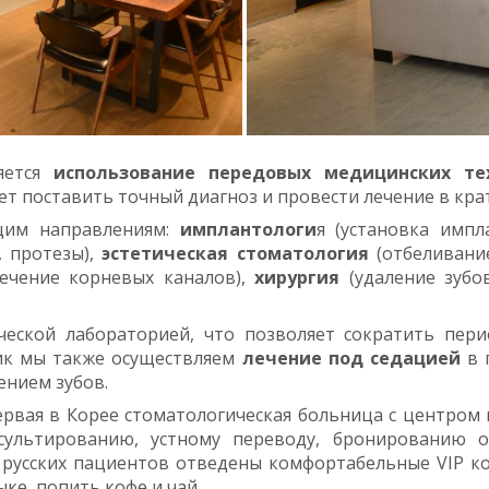
ется
использование передовых медицинских те
т поставить точный диагноз и провести лечение в кра
щим направлениям:
имплантологи
я (установка импл
, протезы),
эстетическая стоматология
(отбеливание
лечение корневых каналов),
хирургия
(удаление зубо
ческой лабораторией, что позволяет сократить пер
ник мы также осуществляем
лечение под седацией
в 
ением зубов.
рвая в Корее стоматологическая больница с центром
нсультированию, устному переводу, бронированию о
 русских пациентов отведены комфортабельные VIP к
ке, попить кофе и чай.