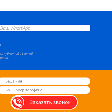
.
тся публичной офертой,
рации.