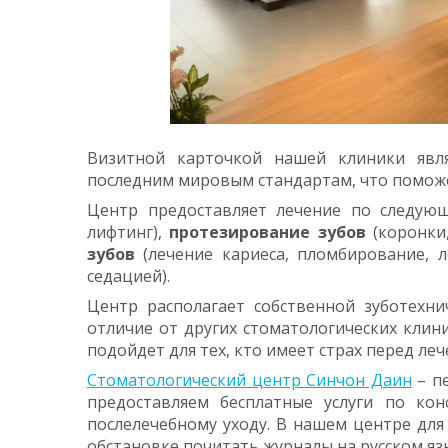
Визитной карточкой нашей клиники явля
последним мировым стандартам, что поможе
Центр предоставляет лечение по следую
лифтинг),
протезирование зубов
(коронки
зубов
(лечение кариеса, пломбирование, 
седацией).
Центр располагает собственной зуботехни
отличие от других стоматологических кли
подойдет для тех, кто имеет страх перед леч
Стоматологический центр Синчон Даин
– пе
предоставляем бесплатные услуги по ко
послелечебному уходу. В нашем центре для
обстановке почитать журналы на русском язы