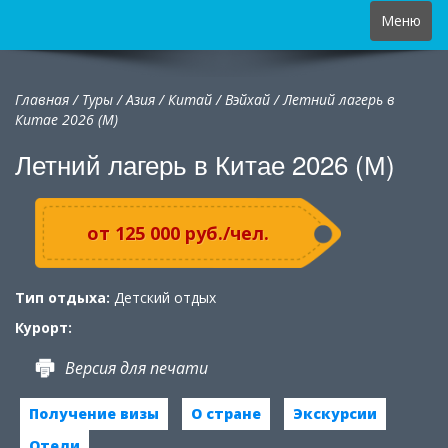
Toggle
Меню
navigation
Главная
/
Туры
/
Азия
/
Китай
/
Вэйхай / Летний лагерь в
Китае 2026 (М)
Летний лагерь в Китае 2026 (М)
от 125 000 руб./чел.
Тип отдыха:
Детский отдых
Курорт:
Версия для печати
Получение визы
О стране
Экскурсии
Отели