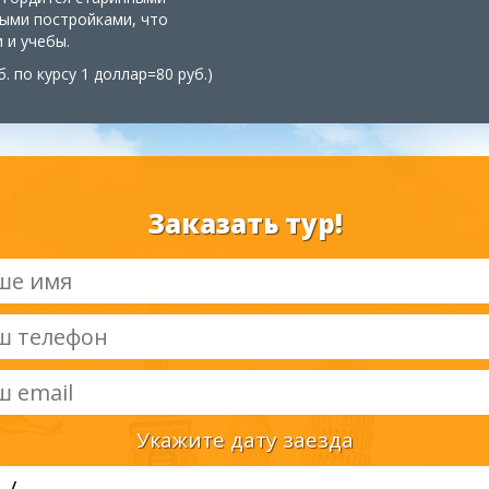
ыми постройками, что
 и учебы.
уб. по курсу 1 доллар=80 руб.)
Заказать тур!
Укажите дату заезда