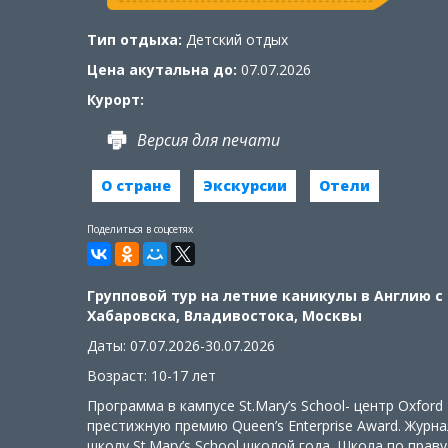
Тип отдыха:
Детский отдых
Цена акутальна до:
07.07.2026
Курорт:
Версия для печати
О стране
Экскурсии
Отели
Поделиться в соцсетях
Групповой тур на летние каникулы в Англию 
Хабаровска, Владивостока, Москвы
Даты: 07.07.2026-30.07.2026
Возраст: 10-17 лет
Программа в кампусе St.Mary’s School- центр Oxfor
престижную премию Queen’s Enterprise Award. Журна
школу St.Mary’s School школой года. Школа по прав