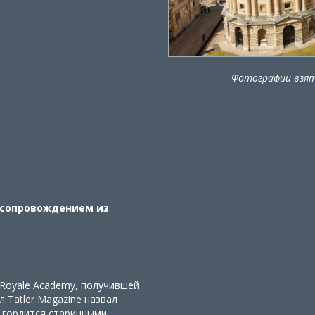
Фотографии взяты
с сопровождением из
d Royale Academy, получившей
л Tatler Magazine назвал
у гордится старинными