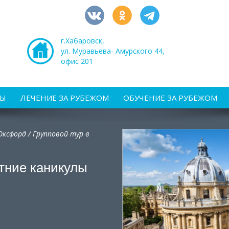
г.Хабаровск,
ул. Муравьева- Амурского 44,
офис 201
РЫ
ЛЕЧЕНИЕ ЗА РУБЕЖОМ
ОБУЧЕНИЕ ЗА РУБЕЖОМ
Оксфорд / Групповой тур в
етние каникулы