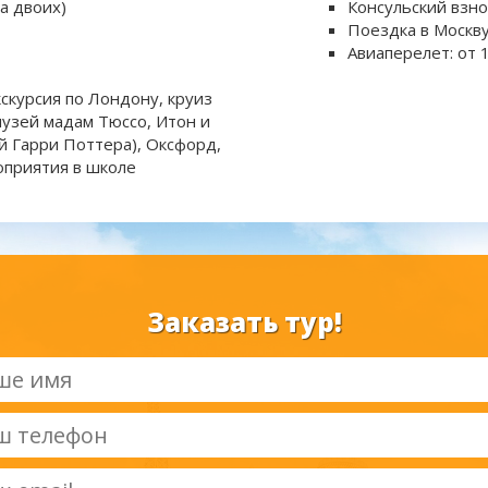
а двоих)
Консульский взнос
Поездка в Москву
Авиаперелет: от 
скурсия по Лондону, круиз
музей мадам Тюссо, Итон и
ей Гарри Поттера), Оксфорд,
оприятия в школе
Заказать тур!