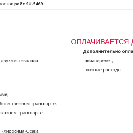
восток
рейс
SU
-5469.
ОПЛАЧИВАЕТСЯ 
Дополнительно опла
в двухместных или
-авиаперелет;
- личные расходы
мме;
 общественном транспорте;
заказном транспорте;
 -Хиросима-Осака;