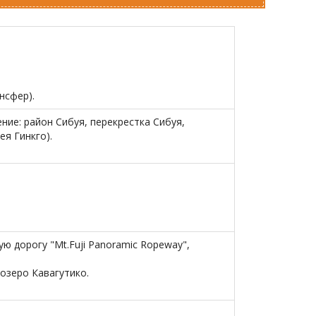
нсфер).
ние: район Сибуя, перекрестка Сибуя,
лея Гинкго).
ую дорогу "Mt.Fuji Panoramic Ropeway",
озеро Кавагутико.