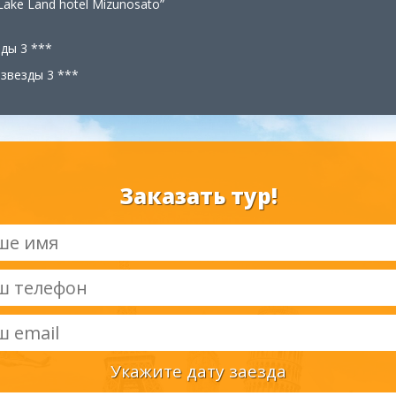
Lake Land hotel Mizunosato”
зды 3 ***
 звезды 3 ***
Заказать тур!
Укажите дату заезда