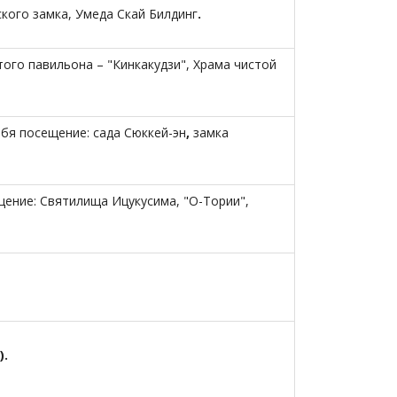
кого замка, Умеда Скай Билдинг
.
ого павильона – "Кинкакудзи", Храма чистой
бя посещение: сада Сюккей-эн
,
замка
ение: Святилища Ицукусима, "О-Тории",
).