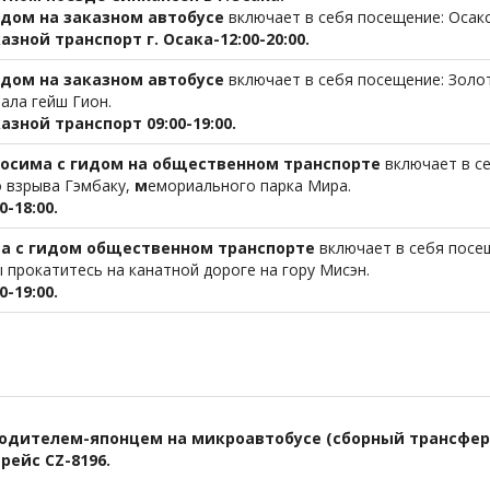
гидом
на
заказном автобусе
включает в себя посещение: Осакс
азной транспорт г. Осака-12:00-20:00.
гидом на заказном
автобусе
включает в себя посещение: Золот
ала гейш Гион.
казной транспорт 09:00-19:00.
росима с гидом
на общественном транспорте
включает в се
 взрыва Гэмбаку,
м
емориального парка Мира.
0-18:00.
ма с гидом
общественном транспорте
включает в себя посещ
ы прокатитесь на канатной дороге на гору Мисэн.
0-19:00.
водителем-японцем на
микроавтобусе (сборный трансфер
рейс
CZ
-8196.