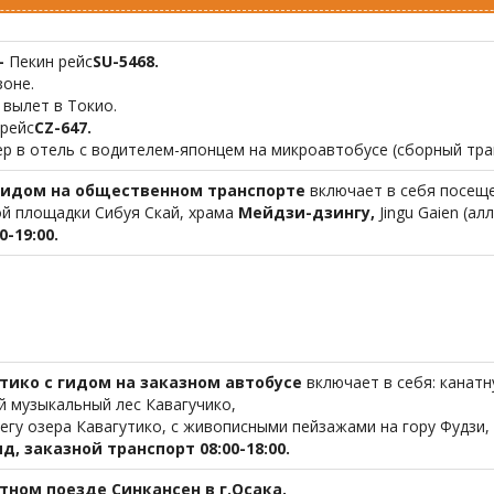
-
Пекин рейс
SU
-5468.
зоне.
 вылет в Токио.
 рейс
CZ
-647.
р в отель с водителем-японцем на микроавтобусе (сборный тра
с гидом на общественном транспорте
включает в себя посеще
й площадки Сибуя Скай, храма
Мейдзи-дзингу,
Jingu Gaien (ал
0-19:00.
тико с гидом
на заказном автобусе
включает в себя: канатн
й музыкальный лес Кавагучико,
егу озера Кавагутико, с живописными пейзажами на гору Фудзи, 
ид,
заказной
транспорт 08:00-18:00.
стном поезде Синкансен в г.Осака.