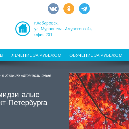
г.Хабаровск,
ул. Муравьева- Амурского 44,
офис 201
РЫ
ЛЕЧЕНИЕ ЗА РУБЕЖОМ
ОБУЧЕНИЕ ЗА РУБЕЖОМ
р в Японию «Момидзи-алые
мидзи-алые
кт-Петербурга