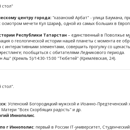
 стол"
ескому центру города:
"казанский Арбат" - улица Баумана, пр
 осмотром мечети Кул Шариф, одной из самых больших в Европ
стории Республики Татарстан
– единственный в Поволжье му
ция о геологической истории нашей планеты с момента ее обр
 с интерактивными элементами, совершить прогулку со щекасты
мрестлинге; пообщаться с обитателями Ледникового периода.
 Аш" (Кремль 5)/14:30-15:00 "Тюбетей" (Кремлёвская, 24).
 стол".
жск
: Успенский Богородицкий мужской и Иоанно-Предтеченский 
Матери "Всех Скорбящих радость" и др.
огий Иннополис
.
по г Иннополис
: первый в России IT-университет, Студенчески