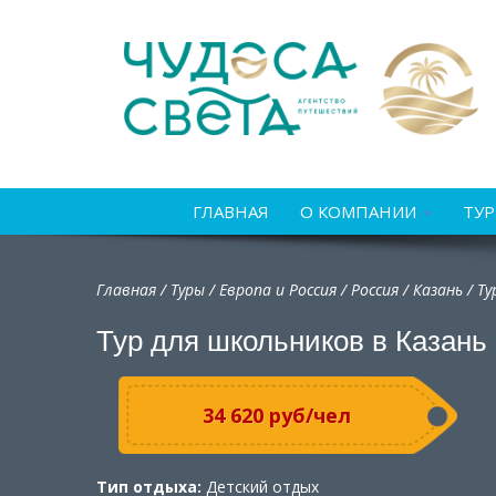
ГЛАВНАЯ
О КОМПАНИИ
ТУ
Главная
/
Туры
/
Европа и Россия
/
Россия
/
Казань / Т
Тур для школьников в Казань
34 620 руб/чел
Тип отдыха:
Детский отдых