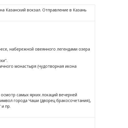
на Казанский вокзал. Отправление в Казань
есе, набережной овеянного легендами озера
ки".
дичного монастыря (чудотворная икона
– осмотр самых ярких локаций вечерней
символ города Чаши (дворец бракосочетания),
 и пр.