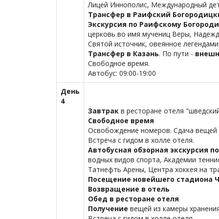
Лицей Иннополис, Международный детс
Трансфер в Раифский Богородицк
Экскурсия по Раифскому Богород
церковь во имя мучениц Веры, Надежд
Святой источник, овеянное легендами
Трансфер в Казань
. По пути -
внешн
Свободное время.
Автобус: 09:00-19:00
День
4
Завтрак
в ресторане отеля "шведски
Свободное время
Освобождение номеров. Сдача вещей в
Встреча с гидом в холле отеля.
Автобусная обзорная экскурсия по
водных видов спорта, Академии тенни
Татнефть Арены, Центра хоккея на тра
Посещение новейшего стадиона Че
Возвращение в отель
Обед в ресторане отеля
Получение
вещей из камеры хранени
Встреча с гидом в холле отеля.