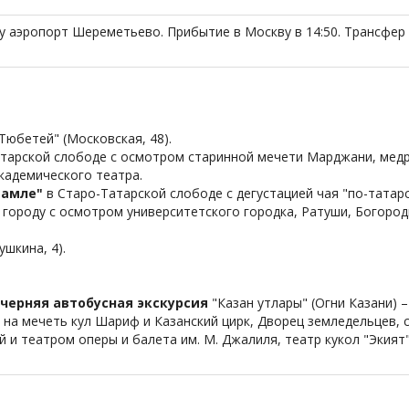
у аэропорт Шереметьево. Прибытие в Москву в 14:50. Трансфер 
Тюбетей" (Московская, 48).
тарской слободе с осмотром старинной мечети Марджани, медр
кадемического театра.
тамле"
в Старо-Татарской слободе с дегустацией чая "по-татарс
 городу с осмотром университетского городка, Ратуши, Богоро
ушкина, 4).
черняя автобусная экскурсия
"Казан утлары" (Огни Казани) 
 на мечеть кул Шариф и Казанский цирк, Дворец земледельцев, 
и театром оперы и балета им. М. Джалиля, театр кукол "Экият"