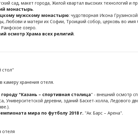
кий сад, макет города, Жилой квартал высоких технологий и пр
ий монастырь
.
ицкому мужскому монастырю
: чудотворная Икона Грузинско
ы, Любови и матери их Софии, Троицкий собор, церковь во имя 
 Раифское озеро.
ий осмотр Храма всех религий
.
й стол"
 камеру хранения отеля.
 городу "Казань – спортивная столица
" - внешний осмотр с
са, Университетской деревни, зданий Баскет-холла, Ледового дв
ве.).
мпионата мира по футболу 2018 г.
"Ак Барс – Арена".
я отеля