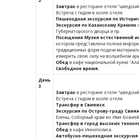
2
Завтрак
в ресторане отеля "шведский
Встреча с гидом в холле отеля.
Пешеходная экскурсия по Историч
Экскурсия по Казанскому Кремлю
с
Губернаторского дворца и пр.
Посещение Музея естественной и
котором представлена полная информа
традиционных форм подачи материала
измерить свою силу на волшебном ар
Обед
в кафе национальной кухни "Алан
Свободное время.
День
3
Завтрак
в ресторане отеля "шведский
Встреча с гидом в холле отеля.
Трансфер в Свияжск
.
Экскурсия по Острову-граду Свия
Елены, Соборный храм во Имя Божией 
Трансфер в город высоких технол
Обед
в кафе Иннополиса.
Автобусно-пешеходная экскурсия 