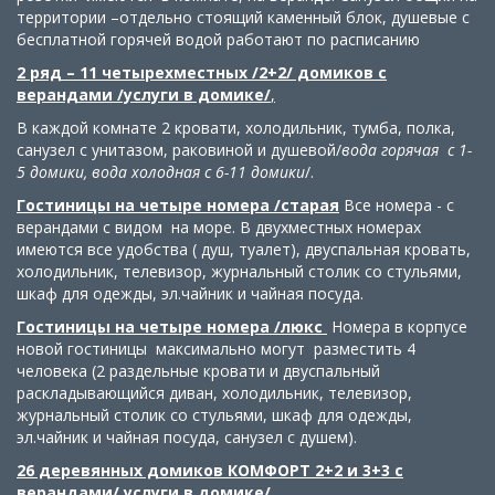
территории –отдельно стоящий каменный блок, душевые с
бесплатной горячей водой работают по расписанию
2 ряд – 11 четырехместных /2+2/ домиков с
верандами /услуги в домике/
,
В каждой комнате 2 кровати, холодильник, тумба, полка,
санузел с унитазом, раковиной и душевой/
вода горячая с 1-
5 домики, вода холодная с 6-11 домики
/.
Гостиницы на четыре номера /старая
Все номера - с
верандами с видом на море. В двухместных номерах
имеются все удобства ( душ, туалет), двуспальная кровать,
холодильник, телевизор, журнальный столик со стульями,
шкаф для одежды, эл.чайник и чайная посуда.
Гостиницы на четыре номера /люкс
Номера в корпусе
новой гостиницы максимально могут разместить 4
человека (2 раздельные кровати и двуспальный
раскладывающийся диван, холодильник, телевизор,
журнальный столик со стульями, шкаф для одежды,
эл.чайник и чайная посуда, санузел с душем).
26 деревянных домиков КОМФОРТ
2+2 и 3+3
с
верандами/ услуги в домике/