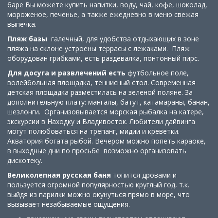
баре Вы можете купить напитки, воду, чай, кофе, шоколад,
мороженое, печенье, а также ежедневно в меню свежая
выпечка.
Пляж базы
галечный, для удобства отдыхающих в зоне
пляжа на склоне устроены террасы с лежаками. Пляж
оборудован грибками, есть раздевалка, понтонный пирс.
Для досуга и развлечений есть
футбольное поле,
волейбольная площадка, теннисный стол. Современная
детская площадка разместилась на зеленой поляне. За
дополнительную плату: мангалы, батут, катамараны, банан,
шезлонги. Организовывается морская рыбалка на катере,
экскурсии в Находку и Владивосток. Любители дайвинга
могут полюбоваться на трепанг, мидии и креветки.
Акватория богата рыбой. Вечером можно попеть караоке,
в выходные дни по просьбе возможно организовать
дискотеку.
Великолепная русская баня
топится дровами и
пользуется огромной популярностью круглый год, т.к.
выйдя из парилки можно окунуться прямо в море, что
вызывает незабываемые ощущения.