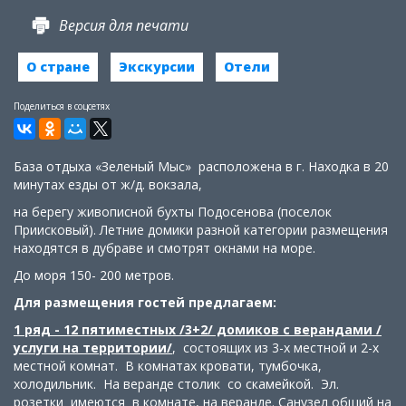
Версия для печати
О стране
Экскурсии
Отели
Поделиться в соцсетях
База отдыха «Зеленый Мыс» расположена в г. Находка в 20
минутах езды от ж/д. вокзала,
на берегу живописной бухты Подосенова (поселок
Приисковый). Летние домики разной категории размещения
находятся в дубраве и смотрят окнами на море.
До моря 150- 200 метров.
Для размещения гостей предлагаем:
1 ряд - 12 пятиместных /3+2/ домиков с верандами /
услуги на территории/
, состоящих из 3-х местной и 2-х
местной комнат. В комнатах кровати, тумбочка,
холодильник. На веранде столик со скамейкой. Эл.
розетки имеются в комнате, на веранде. Санузел общий на