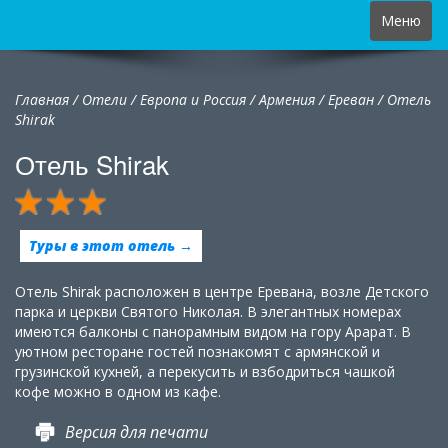
Toggle
Меню
navigation
Главная
/
Отели
/
Европа и Россия
/
Армения
/
Ереван /
Отель
Shirak
Отель Shirak
Туры в этот отель →
Отель Shirak расположен в центре Еревана, возле Детского
парка и церкви Святого Николая. В элегантных номерах
имеются балконы с панорамным видом на гору Арарат. В
уютном ресторане гостей познакомят с армянской и
грузинской кухней, а перекусить и взбодриться чашкой
кофе можно в одном из кафе.
Версия для печати