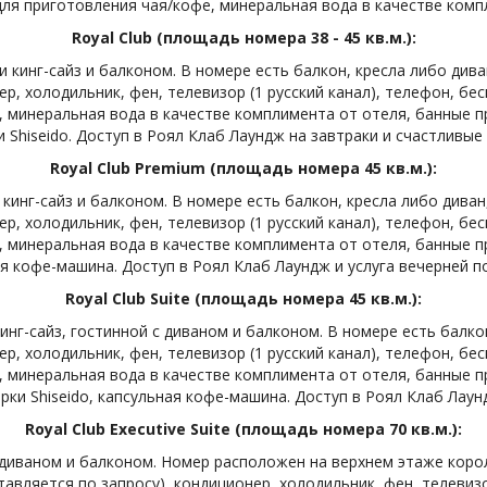
ля приготовления чая/кофе, минеральная вода в качестве комп
Royal Club (площадь номера 38 - 45 кв.м.):
инг-сайз и балконом. В номере есть балкон, кресла либо диван
р, холодильник, фен, телевизор (1 русский канал), телефон, бес
 минеральная вода в качестве комплимента от отеля, банные п
и Shiseido. Доступ в Роял Клаб Лаундж на завтраки и счастливые 
Royal Club Premium (площадь номера 45 кв.м.):
нг-сайз и балконом. В номере есть балкон, кресла либо диван,
р, холодильник, фен, телевизор (1 русский канал), телефон, бес
 минеральная вода в качестве комплимента от отеля, банные п
ая кофе-машина. Доступ в Роял Клаб Лаундж и услуга вечерней п
Royal Club Suite (площадь номера 45 кв.м.):
г-сайз, гостинной с диваном и балконом. В номере есть балкон
р, холодильник, фен, телевизор (1 русский канал), телефон, бес
 минеральная вода в качестве комплимента от отеля, банные п
рки Shiseido, капсульная кофе-машина. Доступ в Роял Клаб Лаун
Royal Club Executive Suite (площадь номера 70 кв.м.):
 диваном и балконом. Номер расположен на верхнем этаже корол
тавляется по запросу), кондиционер, холодильник, фен, телевизор