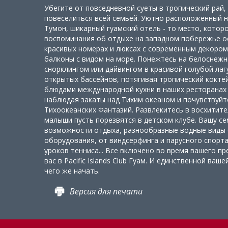
Убегите от повседневной суеты в тропический рай,
повеселиться всей семьей. Уютно расположенный н
Тумон, шикарный гуамский отель - то место, кото
воспоминания об отдыхе на западном побережье ос
красивых номерах и люксах с современным декором
балконы с видом на море. Понежтесь на белоснежн
снорклингом или дайвингом в красивой голубой лаг
открытых бассейнов, потягивая тропический коктей
блюдами международной кухни в наших ресторанах
наблюдая закаты над Тихим океаном и почувствуйт
Тихоокеанских Фантазий. Развлекитесь в восхитите
малыши пусть порезвятся в детском клубе. Вашу с
возможности отдыха, разнообразные водные виды с
оборудования, от виндсерфинга и парусного спорта
уроков тенниса... Все включено во время вашего пр
вас в Pacific Islands Club Гуам. И единственной ваш
чего же начать.
Версия для печати