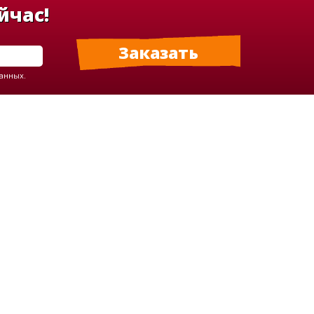
йчас!
данных.