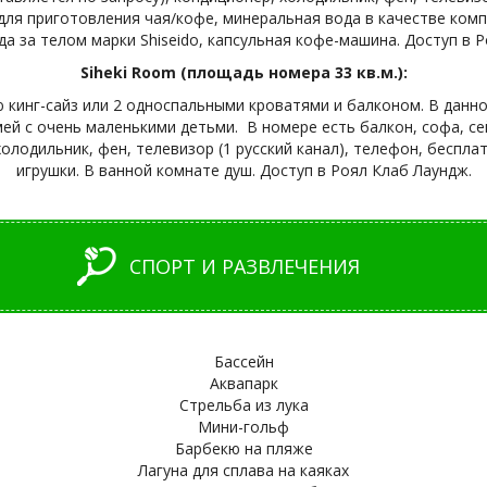
 для приготовления чая/кофе, минеральная вода в качестве ком
да за телом марки Shiseido, капсульная кофе-машина. Доступ в 
Siheki Room (площадь номера 33 кв.м.):
кинг-сайз или 2 односпальными кроватями и балконом. В данно
ей с очень маленькими детьми. В номере есть балкон, софа, сей
олодильник, фен, телевизор (1 русский канал), телефон, бесплат
игрушки. В ванной комнате душ. Доступ в Роял Клаб Лаундж.
СПОРТ И РАЗВЛЕЧЕНИЯ
Бассейн
Аквапарк
Стрельба из лука
Мини-гольф
Барбекю на пляже
Лагуна для сплава на каяках