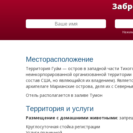
Забр
Нажима
Месторасположение
Территория Гуа́м — остров в западной части Тихог
неинкорпорированной организованной территории 
состав США, но являющийся их владением). Являе
архипелаге Марианские острова, деля их с Северн
Отель располагается в заливе Тумон
Территория и услуги
Размещение с домашними животными:
запре
Круглосуточная стойка регистрации
Услуги прачечной