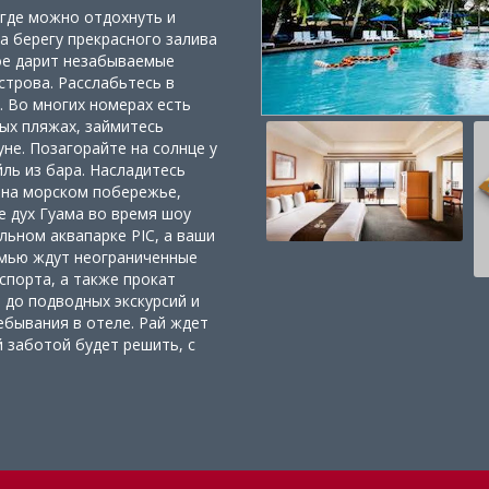
 где можно отдохнуть и
а берегу прекрасного залива
рое дарит незабываемые
трова. Расслабьтесь в
. Во многих номерах есть
ых пляжах, займитесь
уне. Позагорайте на солнце у
ль из бара. Насладитесь
 на морском побережье,
е дух Гуама во время шоу
льном аквапарке PIC, а ваши
емью ждут неограниченные
порта, а также прокат
 до подводных экскурсий и
ебывания в отеле. Рай ждет
ей заботой будет решить, с