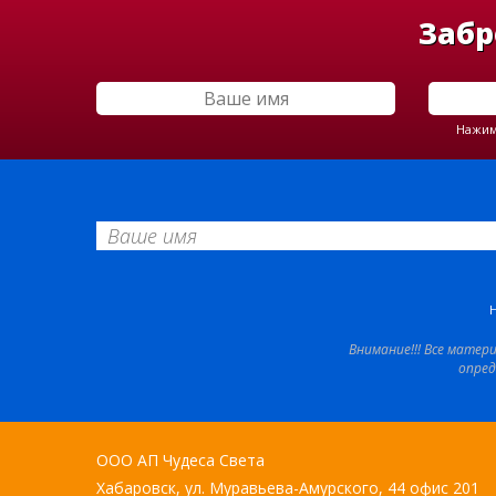
Забр
Нажима
Внимание!!! Все матер
опред
ООО АП Чудеса Света
Хабаровск, ул. Муравьева-Амурского, 44 офис 201