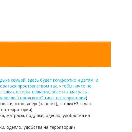
ыха семьей, здесь будет комфортно и детям, и
оваться пространством так, чтобы ничто не
(флэшка), шторы, вешалка, розетка, матрасы,
ом числе "городского" типа, на территории
)
овати, окно, дверь(пластик), столик+3 стула,
 на территории)
тка, матрасы, подушки, одеяло, удобаства на
шки, одеяло, удобства на территории)