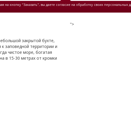
я на кнопку "Заказать", вы даете согласие на обработку своих персональных 
">
 небольшой закрытой бухте,
я к заповедной территории и
гда чистое море, богатая
на в 15-30 метрах от кромки