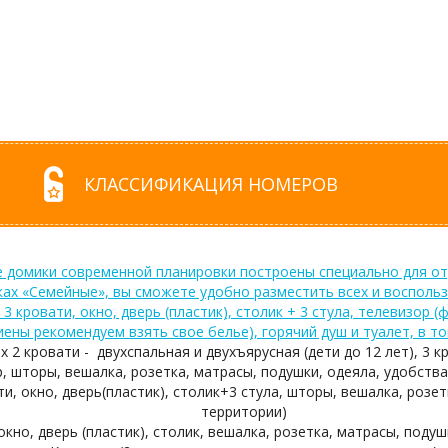
КЛАССИФИКАЦИЯ НОМЕРОВ
 домики современной планировки построены специально для отд
ах «Семейные», вы сможете удобно разместить всех и воспольз
 3 кровати, окно, дверь (пластик), столик + 3 стула, телевизор 
иены рекомендуем взять свое белье), горячий душ и туалет, в т
 2 кровати - двухспальная и двухъярусная (дети до 12 лет), 3 кр
, шторы, вешалка, розетка, матрасы, подушки, одеяла, удобства
ати, окно, дверь(пластик), столик+3 стула, шторы, вешалка, розе
территории)
 окно, дверь (пластик), столик, вешалка, розетка, матрасы, поду