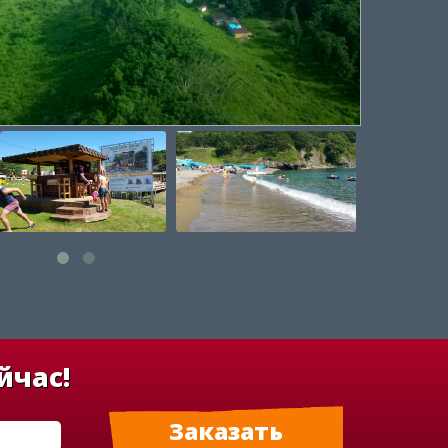
йчас!