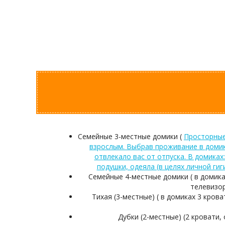
Семейные 3-местные домики (
Просторные
взрослым. Выбрав проживание в домик
отвлекало вас от отпуска. В домиках:
подушки, одеяла (в целях личной гиг
Семейные 4-местные домики ( в домиках
телевизор
Тихая (3-местные) ( в домиках 3 кров
Дубки (2-местные) (2 кровати,