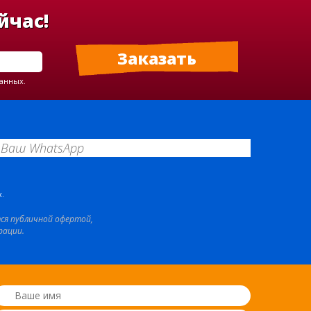
йчас!
данных.
.
тся публичной офертой,
рации.