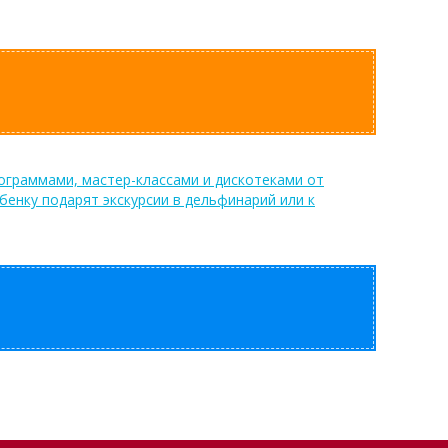
рограммами, мастер-классами и дискотеками от
енку подарят экскурсии в дельфинарий или к