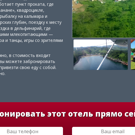
отает пункт проката, где
анане», квадроцикле,
рыбалку на кальмара и
рских глубин, поездку к месту
здка в дельфинарий, где
йшими млекопитающими —
а и танцы, игры со зрителями
мно, в стоимость входит
 вы можете забронировать
ривезти свою еду с собой.
но.
онировать этот отель прямо се