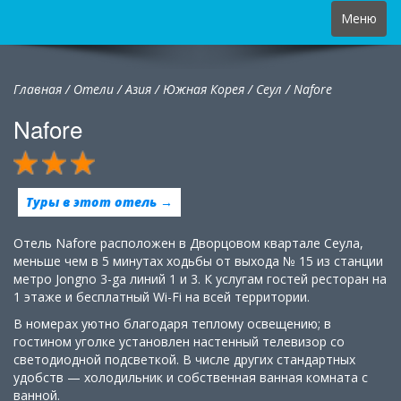
Toggle
Меню
navigation
Главная
/
Отели
/
Азия
/
Южная Корея
/
Сеул /
Nafore
Nafore
Туры в этот отель →
Отель Nafore расположен в Дворцовом квартале Сеула,
меньше чем в 5 минутах ходьбы от выхода № 15 из станции
метро Jongno 3-ga линий 1 и 3. К услугам гостей ресторан на
1 этаже и бесплатный Wi-Fi на всей территории.
В номерах уютно благодаря теплому освещению; в
гостином уголке установлен настенный телевизор со
светодиодной подсветкой. В числе других стандартных
удобств — холодильник и собственная ванная комната с
ванной.