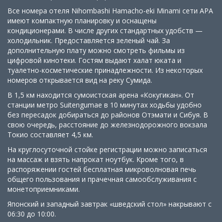
Все номера отеля Nihombashi Hamacho-eki Minami сети APA
имеют компактную планировку и оснащены
кондиционерами. В числе других стандартных удобств —
холодильник. Предоставляется зеленый чай. За
дополнительную плату можно смотреть фильмы из
цифровой кинотеки. Гостям выдают халат юката и
туалетно-косметические принадлежности. Из некоторых
номеров открывается вид на реку Сумида.
В 1,5 км находится сумоистская арена «Кокугикан». От
станции метро Suitengumae в 10 минутах ходьбы удобно
без пересадок добираться до районов Отэмати и Сибуя. В
свою очередь, расстояние до железнодорожного вокзала
Токио составляет 4,5 км.
На круглосуточной стойке регистрации можно записаться
на массаж и взять напрокат ноутбук. Кроме того, в
распоряжении гостей бесплатная микроволновая печь
общего пользования и прачечная самообслуживания с
монетоприемниками.
Японский и западный завтрак «шведский стол» накрывают с
06:30 до 10:00.