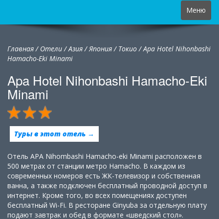
Toggle
Меню
navigation
Главная
/
Отели
/
Азия
/
Япония
/
Токио /
Apa Hotel Nihonbashi
Hamacho-Eki Minami
Apa Hotel Nihonbashi Hamacho-Eki
Minami
Туры в этот отель →
Отель APA Nihombashi Hamacho-eki Minami расположен в
500 метрах от станции метро Hamacho. В каждом из
современных номеров есть ЖК-телевизор и собственная
ванна, а также подключен бесплатный проводной доступ в
интернет. Кроме того, во всех помещениях доступен
бесплатный Wi-Fi. В ресторане Ginyuba за отдельную плату
подают завтрак и обед в формате «шведский стол».