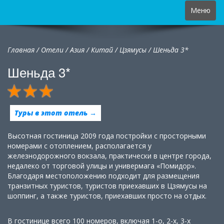
Toggle
Меню
navigation
Главная
/
Отели
/
Азия
/
Китай
/
Цзямусы /
Шеньда 3*
Шеньда 3*
Туры в этот отель →
Высотная гостиница 2009 года постройки с просторными
номерами с отоплением, располагается у
железнодорожного вокзала, практически в центре города,
недалеко от торговой улицы и универмага «Помидор».
Благодаря местоположению подходит для размещения
транзитных туристов, туристов приехавших в Цзямусы на
шоппинг, а также туристов, приехавших просто на отдых.
В гостинице всего 100 номеров, включая 1-о, 2-х, 3-х