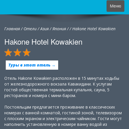
Toggle
Меню
navigation
Главная
/
Отели
/
Азия
/
Япония
/
/
Hakone Hotel Kowakien
Hakone Hotel Kowakien
Туры в этот отель →
Отель Hakone Kowakien расположен в 15 минутах ходьбы
от железнодорожного вокзала Кавакидани. К услугам
гостей общественная термальная купальня, сауна, 5
ресторанов и номера с мини-баром.
Постояльцам предлагается проживание в классических
номерах с ванной комнатой, гостиной зоной, телевизором
с плоским экраном и электрическим чайником. Гости могут
наполнить установленную в номере ванну водой из