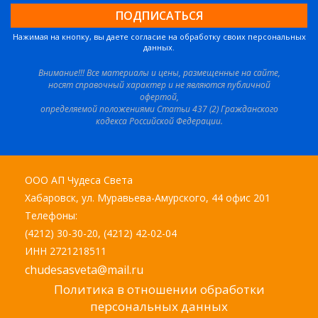
Нажимая на кнопку, вы даете согласие на обработку своих персональных
данных.
Внимание!!! Все материалы и цены, размещенные на сайте,
носят справочный характер и не являются публичной
офертой,
определяемой положениями Статьи 437 (2) Гражданского
кодекса Российской Федерации.
ООО АП Чудеса Света
Хабаровск, ул. Муравьева-Амурского, 44 офис 201
Телефоны:
(4212) 30-30-20, (4212) 42-02-04
ИНН 2721218511
chudesasveta@mail.ru
Политика в отношении обработки
персональных данных