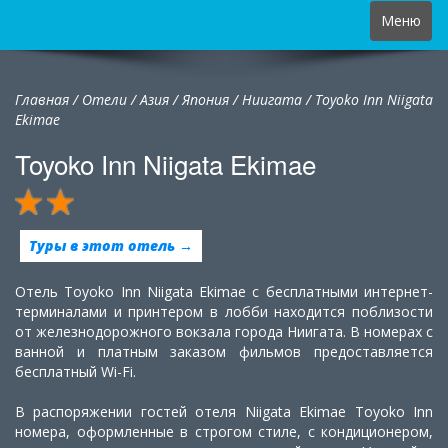
Toggle
Меню
navigation
Главная
/
Отели
/
Азия
/
Япония
/
Ниигата /
Toyoko Inn Niigata
Ekimae
Toyoko Inn Niigata Ekimae
Туры в этот отель →
Отель Toyoko Inn Niigata Ekimae с бесплатными интернет-
терминалами и принтером в лобби находится поблизости
от железнодорожного вокзала города Ниигата. В номерах с
ванной и платным заказом фильмов предоставляется
бесплатный Wi-Fi.
В распоряжении гостей отеля Niigata Ekimae Toyoko Inn
номера, оформленные в строгом стиле, с кондиционером,