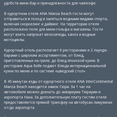
удобств мини-бар и принадлежности для чая/кофе.
В курортном отеле ANA Manza Beach гости могут
отправиться в поход и заняться водными видами спорта,
включая сноркелинг и дайвинг. На территории отеля
расположено поле для мини-гольфа и магазины. Гости
могут взять напрокат велосипеды, каноэ и водные
мотоциклы.
Курортный отель располагает 6 ресторанами и 2 лаундж-
барами с широким ассортиментом, от блюд,
приготовленных на гриле, до блюд японской кухни. В
ресторане Aqua Belle подают блюда интернациональной
кухни по меню и по системе «шведский стол».
В 45 минутах езды от курортного отеля ANA InterContinental
Manza Beach находится замок Сюри. За 1 час на
автомобиле можно доехать до аквариума Тюрауми и
аэропорта Наха. За дополнительную плату гостям отеля
предоставляется прямой трансфер на автобусах-лимузинах
от/до аэропорта.