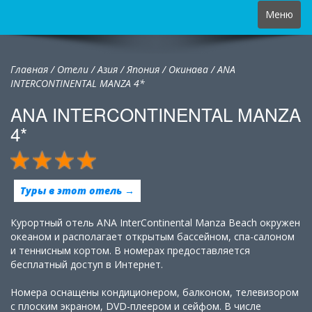
Toggle
Меню
navigation
Главная
/
Отели
/
Азия
/
Япония
/
Окинава /
ANA
INTERCONTINENTAL MANZA 4*
ANA INTERCONTINENTAL MANZA
4*
Туры в этот отель →
Курортный отель ANA InterContinental Manza Beach окружен
океаном и располагает открытым бассейном, спа-салоном
и теннисным кортом. В номерах предоставляется
бесплатный доступ в Интернет.
Номера оснащены кондиционером, балконом, телевизором
с плоским экраном, DVD-плеером и сейфом. В числе