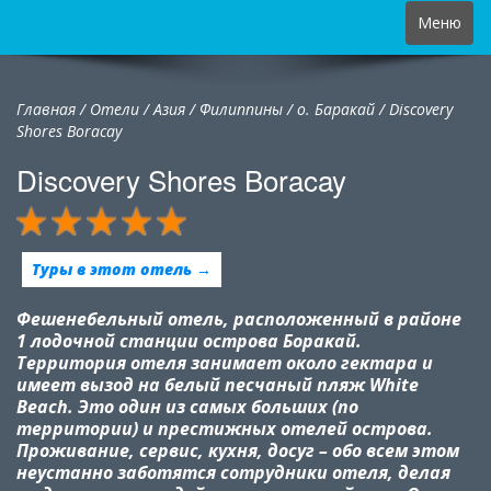
Toggle
Меню
navigation
Главная
/
Отели
/
Азия
/
Филиппины
/
о. Баракай /
Discovery
Shores Boracay
Discovery Shores Boracay
Туры в этот отель →
Фешенебельный отель, расположенный в районе
1 лодочной станции острова Боракай.
Территория отеля занимает около гектара и
имеет вызод на белый песчаный пляж
White
Beach
. Это один из самых больших (по
территории) и престижных отелей острова.
Проживание, сервис, кухня, досуг – обо всем этом
неустанно заботятся сотрудники отеля, делая