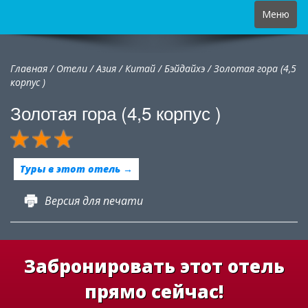
Toggle
Меню
navigation
Главная
/
Отели
/
Азия
/
Китай
/
Бэйдайхэ /
Золотая гора (4,5
корпус )
Золотая гора (4,5 корпус )
Туры в этот отель →
Версия для печати
Забронировать этот отель
прямо сейчас!