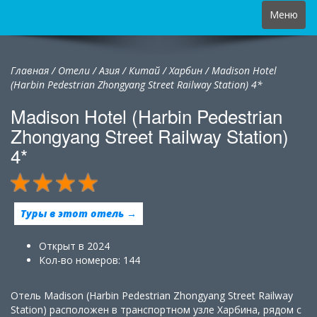
Toggle
Меню
navigation
Главная
/
Отели
/
Азия
/
Китай
/
Харбин /
Madison Hotel
(Harbin Pedestrian Zhongyang Street Railway Station) 4*
Madison Hotel (Harbin Pedestrian
Zhongyang Street Railway Station)
4*
Туры в этот отель →
Открыт в 2024
Кол-во номеров: 144
Отель Madison (Harbin Pedestrian Zhongyang Street Railway
Station) расположен в транспортном узле Харбина, рядом с