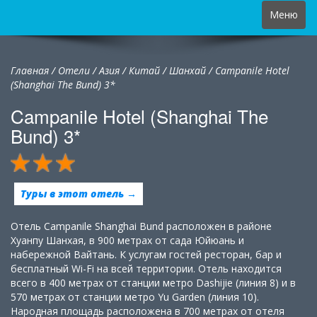
Toggle
Меню
navigation
Главная
/
Отели
/
Азия
/
Китай
/
Шанхай /
Campanile Hotel
(Shanghai The Bund) 3*
Campanile Hotel (Shanghai The
Bund) 3*
Туры в этот отель →
Отель Campanile Shanghai Bund расположен в районе
Хуанпу Шанхая, в 900 метрах от сада Юйюань и
набережной Вайтань. К услугам гостей ресторан, бар и
бесплатный Wi-Fi на всей территории. Отель находится
всего в 400 метрах от станции метро Dashijie (линия 8) и в
570 метрах от станции метро Yu Garden (линия 10).
Народная площадь расположена в 700 метрах от отеля